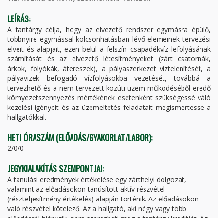
LEÍRÁS:
A tantárgy célja, hogy az elvezető rendszer egymásra épülő,
többnyire egymással kölcsönhatásban lévő elemeinek tervezési
elveit és alapjait, ezen belül a felszíni csapadékvíz lefolyásának
számítását és az elvezető létesítményeket (zárt csatornák,
árkok, folyókák, átereszek), a pályaszerkezet víztelenítését, a
pályavizek befogadó vízfolyásokba vezetését, továbbá a
tervezhető és a nem tervezett közúti üzem működéséből eredő
környezetszennyezés mértékének esetenként szükségessé váló
kezelési igényeit és az üzemeltetés feladatait megismertesse a
hallgatókkal.
HETI ÓRASZÁM (ELŐADÁS/GYAKORLAT/LABOR):
2/0/0
JEGYKIALAKÍTÁS SZEMPONTJAI:
A tanulási eredmények értékelése egy zárthelyi dolgozat,
valamint az előadásokon tanúsított aktív részvétel
(részteljesítmény értékelés) alapján történik. Az előadásokon
való részvétel kötelező. Az a hallgató, aki négy vagy több