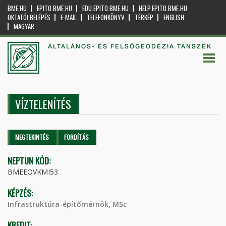
BME.HU
EPITO.BME.HU
EDU.EPITO.BME.HU
HELP.EPITO.BME.HU
OKTATÓI BELÉPÉS
E-MAIL
TELEFONKÖNYV
TÉRKÉP
ENGLISH
MAGYAR
ÁLTALÁNOS- ÉS FELSŐGEODÉZIA TANSZÉK
VÍZTELENÍTÉS
Elsődleges fülek
MEGTEKINTÉS
(AKTÍV
FORDÍTÁS
FÜL)
NEPTUN KÓD:
BMEEOVKMI53
KÉPZÉS:
Infrastruktúra-építőmérnök, MSc
KREDIT: