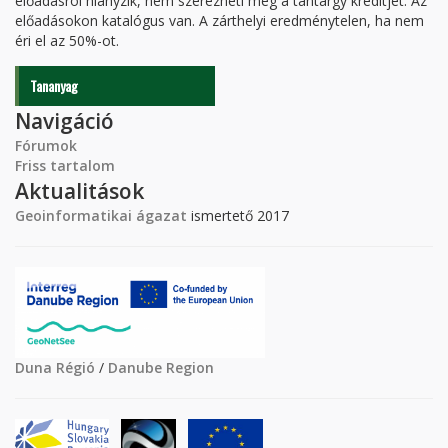
előadásról hiányzik, nem szerezheti meg a tantárgy kreditjét. Az
előadásokon katalógus van. A zárthelyi eredménytelen, ha nem
éri el az 50%-ot.
Tananyag
Navigáció
Fórumok
Friss tartalom
Aktualitások
Geoinformatikai ágazat
ismertető 2017
Duna Régió
/
Danube Region