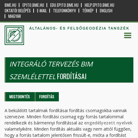
BME.HU
EPITO.BME.HU
EDU.EPITO.BME.HU
HELP.EPITO.BME.HU
OKTATÓI BELÉPÉS
E-MAIL
TELEFONKÖNYV
TÉRKÉP
ENGLISH
MAGYAR
ÁLTALÁNOS- ÉS FELSŐGEODÉZIA TANSZÉK
INTEGRÁLÓ TERVEZÉS BIM
FORDÍTÁSAI
SZEMLÉLETTEL
Elsődleges fülek
MEGTEKINTÉS
FORDÍTÁS
(AKTÍV
FÜL)
A beküldött tartalmak fordításai fordítás csomagokba vannak
szervezve. Minden fordítási csomag egy forrás tartalommal
rendelkezik és bármennyi fordítással az
engedélyezett nyelvek
valamelyikére. Minden fordítás aktuális vagy nem attól függően,
hogy a forrás tartalom jelentősen frissült-e, mióta a fordítást