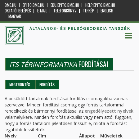
BME.HU
EPITO.BME.HU
EDU.EPITO.BME.HU
HELP.EPITO.BME.HU
OKTATÓI BELÉPÉS
E-MAIL
TELEFONKÖNYV
TÉRKÉP
ENGLISH
MAGYAR
ÁLTALÁNOS- ÉS FELSŐGEODÉZIA TANSZÉK
FORDÍTÁSAI
ITS TÉRINFORMATIKA
Elsődleges fülek
MEGTEKINTÉS
FORDÍTÁS
(AKTÍV
FÜL)
A beküldött tartalmak fordításai fordítás csomagokba vannak
szervezve. Minden fordítási csomag egy forrás tartalommal
rendelkezik és bármennyi fordítással az
engedélyezett nyelvek
valamelyikére. Minden fordítás aktuális vagy nem attól függően,
hogy a forrás tartalom jelentősen frissült-e, mióta a fordítást
legutóbb frissítették.
Nyelv
Cím
Állapot
Műveletek