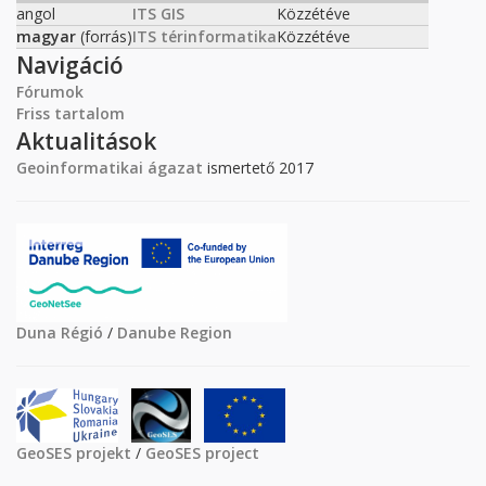
angol
ITS GIS
Közzétéve
magyar
(forrás)
ITS térinformatika
Közzétéve
Navigáció
Fórumok
Friss tartalom
Aktualitások
Geoinformatikai ágazat
ismertető 2017
Duna Régió
/
Danube Region
GeoSES projekt
/
GeoSES project