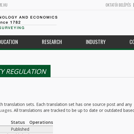
ME.HU
OKTATÓI BELÉPÉS
HNOLOGY AND ECONOMICS
ince 1782
SURVEYING
DUCATION
RESEARCH
INDUSTRY
C
TY REGULATION
h translation sets. Each translation set has one source post and any
uages
. All translations are tracked to be up to date or outdated base
.
Status
Operations
Published