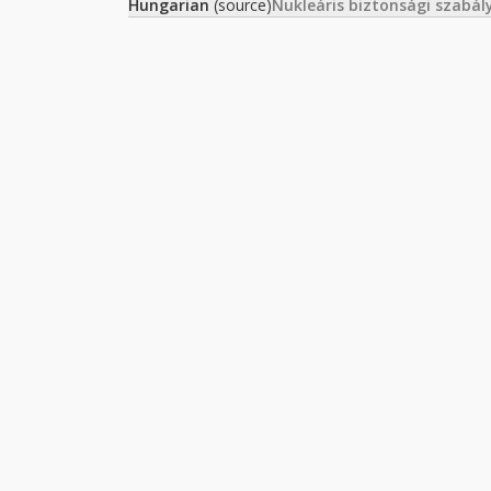
Hungarian
(source)
Nukleáris biztonsági szabál