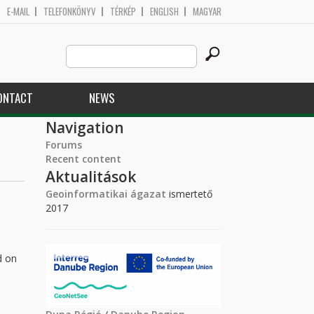
E-MAIL
TELEFONKÖNYV
TÉRKÉP
ENGLISH
MAGYAR
Search
Search form
this
site
ONTACT
NEWS
Navigation
Forums
Recent content
Aktualitások
Geoinformatikai ágazat
ismertető
2017
d on