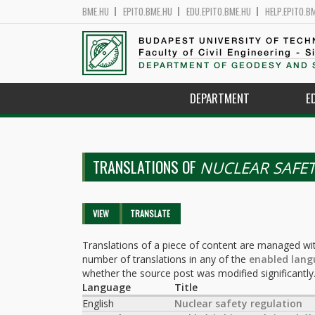
BME.HU
EPITO.BME.HU
EDU.EPITO.BME.HU
HELP.EPITO.B
BUDAPEST UNIVERSITY OF TEC
Faculty of Civil Engineering - S
DEPARTMENT OF GEODESY AND 
DEPARTMENT
E
TRANSLATIONS OF
NUCLEAR SAFE
Primary tabs
VIEW
TRANSLATE
(ACTIVE
TAB)
Translations of a piece of content are managed wit
number of translations in any of the
enabled lang
whether the source post was modified significantly
Language
Title
English
Nuclear safety regulation