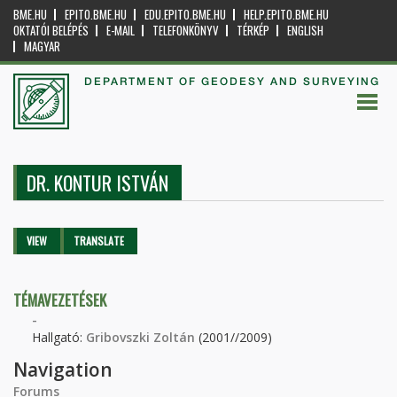
BME.HU
EPITO.BME.HU
EDU.EPITO.BME.HU
HELP.EPITO.BME.HU
OKTATÓI BELÉPÉS
E-MAIL
TELEFONKÖNYV
TÉRKÉP
ENGLISH
MAGYAR
DEPARTMENT OF GEODESY AND SURVEYING
DR. KONTUR ISTVÁN
Primary tabs
VIEW
(ACTIVE
TRANSLATE
TAB)
TÉMAVEZETÉSEK
-
Hallgató:
Gribovszki Zoltán
(2001//2009)
Navigation
Forums