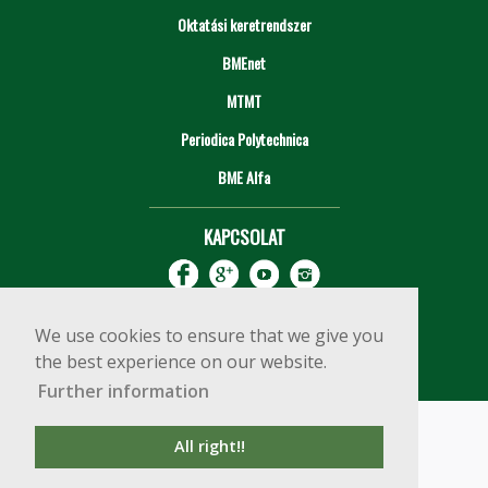
Oktatási keretrendszer
BMEnet
MTMT
Periodica Polytechnica
BME Alfa
KAPCSOLAT
We use cookies to ensure that we give you
the best experience on our website.
Further information
Impresszum
Copyright © 2020 BME Építőmérnöki Kar
All right!!
1111 Budapest, Műegyetem rkp. 3.
+36 1 463 3531