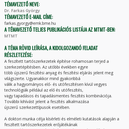
TÉMAVEZETŐ NEVE:
Dr. Farkas György
TÉMAVEZETŐ E-MAIL CÍME:
farkas.gyorgy@emk.bme.hu
A TÉMAVEZETŐ TELJES PUBLIKÁCIÓS LISTÁJA AZ MTMT-BEN:
MTMT
A TÉMA RÖVID LEÍRÁSA, A KIDOLGOZANDÓ FELADAT
RÉSZLETEZÉSE:
A feszített tartószerkezetek építése rohamosan terjed a
szerkezetépítésben. Az utóbbi években egyre
több újszerű feszítési anyag és feszítési eljárás jelent meg
világszerte. Ugyanakkor mind gyakoribbá
válik a hagyományos elő- és utófeszítésen kívül vegyes
technológiák például az elő és utófeszítés,
vagy tapadásos és tapadásmentes feszítés kombinációja.
További kihívást jelent a feszítés alkalmazása
újszerű szerkezettípusok esetében.
A doktori munka célja kísérleti és elméleti kutatások alapján a
feszített tartószerkezetek erőjátékának