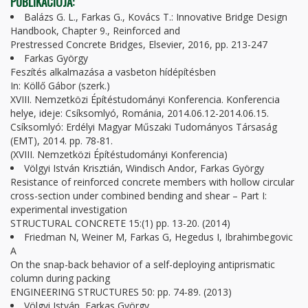
PUBLIKÁCIÓJA:
Balázs G. L., Farkas G., Kovács T.: Innovative Bridge Design
Handbook, Chapter 9., Reinforced and
Prestressed Concrete Bridges, Elsevier, 2016, pp. 213-247
Farkas György
Feszítés alkalmazása a vasbeton hídépítésben
In: Köllő Gábor (szerk.)
XVIII. Nemzetközi Építéstudományi Konferencia. Konferencia
helye, ideje: Csíksomlyó, Románia, 2014.06.12-2014.06.15.
Csíksomlyó: Erdélyi Magyar Műszaki Tudományos Társaság
(EMT), 2014. pp. 78-81.
(XVIII. Nemzetközi Építéstudományi Konferencia)
Völgyi István Krisztián, Windisch Andor, Farkas György
Resistance of reinforced concrete members with hollow circular
cross-section under combined bending and shear – Part I:
experimental investigation
STRUCTURAL CONCRETE 15:(1) pp. 13-20. (2014)
Friedman N, Weiner M, Farkas G, Hegedus I, Ibrahimbegovic
A
On the snap-back behavior of a self-deploying antiprismatic
column during packing
ENGINEERING STRUCTURES 50: pp. 74-89. (2013)
Völgyi István, Farkas György