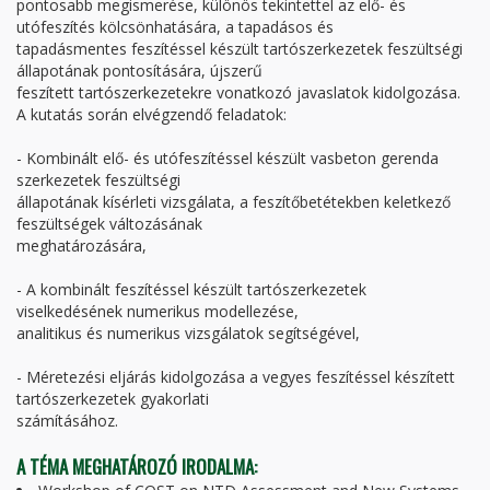
pontosabb megismerése, különös tekintettel az elő- és
utófeszítés kölcsönhatására, a tapadásos és
tapadásmentes feszítéssel készült tartószerkezetek feszültségi
állapotának pontosítására, újszerű
feszített tartószerkezetekre vonatkozó javaslatok kidolgozása.
A kutatás során elvégzendő feladatok:
- Kombinált elő- és utófeszítéssel készült vasbeton gerenda
szerkezetek feszültségi
állapotának kísérleti vizsgálata, a feszítőbetétekben keletkező
feszültségek változásának
meghatározására,
- A kombinált feszítéssel készült tartószerkezetek
viselkedésének numerikus modellezése,
analitikus és numerikus vizsgálatok segítségével,
- Méretezési eljárás kidolgozása a vegyes feszítéssel készített
tartószerkezetek gyakorlati
számításához.
A TÉMA MEGHATÁROZÓ IRODALMA: