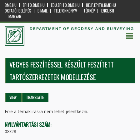
BME.HU
EPITO.BME.HU
EDU.EPITO.BME.HU
HELP.EPITO.BME.HU
OKTATÓI BELÉPÉS
E-MAIL
TELEFONKÖNYV
TÉRKÉP
ENGLISH
MAGYAR
DEPARTMENT OF GEODESY AND SURVEYING
VEGYES FESZÍTÉSSEL KÉSZÜLT FESZÍTETT
TARTÓSZERKEZETEK MODELLEZÉSE
Primary tabs
VIEW
(ACTIVE
TRANSLATE
TAB)
Erre a témakiírásra nem lehet jelentkezni.
NYILVÁNTARTÁSI SZÁM:
08/28