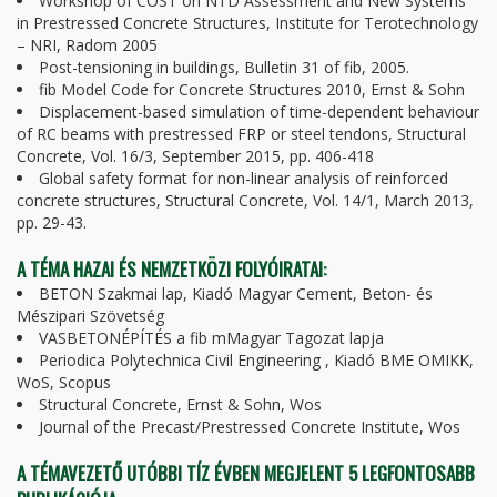
Workshop of COST on NTD Assessment and New Systems
in Prestressed Concrete Structures, Institute for Terotechnology
– NRI, Radom 2005
Post-tensioning in buildings, Bulletin 31 of fib, 2005.
fib Model Code for Concrete Structures 2010, Ernst & Sohn
Displacement-based simulation of time-dependent behaviour
of RC beams with prestressed FRP or steel tendons, Structural
Concrete, Vol. 16/3, September 2015, pp. 406-418
Global safety format for non-linear analysis of reinforced
concrete structures, Structural Concrete, Vol. 14/1, March 2013,
pp. 29-43.
A TÉMA HAZAI ÉS NEMZETKÖZI FOLYÓIRATAI:
BETON Szakmai lap, Kiadó Magyar Cement, Beton- és
Mészipari Szövetség
VASBETONÉPÍTÉS a fib mMagyar Tagozat lapja
Periodica Polytechnica Civil Engineering , Kiadó BME OMIKK,
WoS, Scopus
Structural Concrete, Ernst & Sohn, Wos
Journal of the Precast/Prestressed Concrete Institute, Wos
A TÉMAVEZETŐ UTÓBBI TÍZ ÉVBEN MEGJELENT 5 LEGFONTOSABB