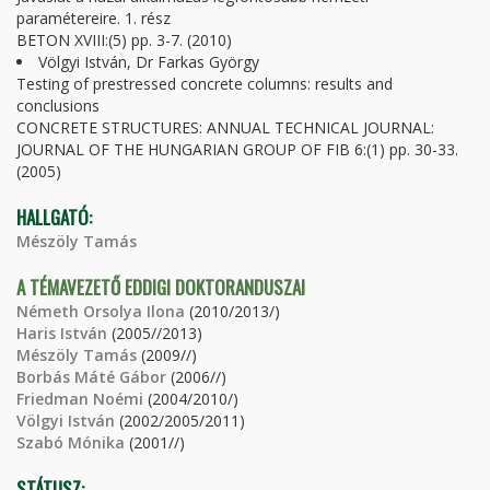
paramétereire. 1. rész
BETON XVIII:(5) pp. 3-7. (2010)
Völgyi István, Dr Farkas György
Testing of prestressed concrete columns: results and
conclusions
CONCRETE STRUCTURES: ANNUAL TECHNICAL JOURNAL:
JOURNAL OF THE HUNGARIAN GROUP OF FIB 6:(1) pp. 30-33.
(2005)
HALLGATÓ:
Mészöly Tamás
A TÉMAVEZETŐ EDDIGI DOKTORANDUSZAI
Németh Orsolya Ilona
(2010/2013/)
Haris István
(2005//2013)
Mészöly Tamás
(2009//)
Borbás Máté Gábor
(2006//)
Friedman Noémi
(2004/2010/)
Völgyi István
(2002/2005/2011)
Szabó Mónika
(2001//)
STÁTUSZ: