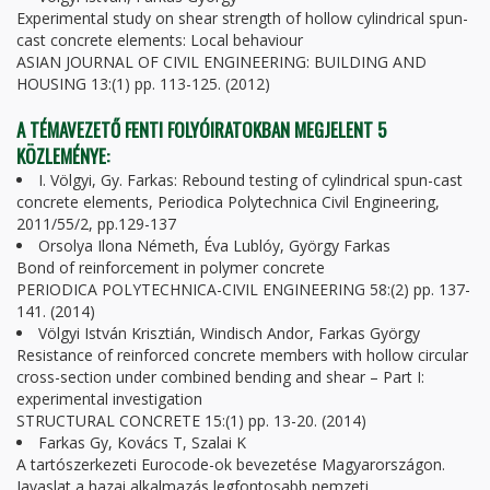
Experimental study on shear strength of hollow cylindrical spun-
cast concrete elements: Local behaviour
ASIAN JOURNAL OF CIVIL ENGINEERING: BUILDING AND
HOUSING 13:(1) pp. 113-125. (2012)
A TÉMAVEZETŐ FENTI FOLYÓIRATOKBAN MEGJELENT 5
KÖZLEMÉNYE:
I. Völgyi, Gy. Farkas: Rebound testing of cylindrical spun-cast
concrete elements, Periodica Polytechnica Civil Engineering,
2011/55/2, pp.129-137
Orsolya Ilona Németh, Éva Lublóy, György Farkas
Bond of reinforcement in polymer concrete
PERIODICA POLYTECHNICA-CIVIL ENGINEERING 58:(2) pp. 137-
141. (2014)
Völgyi István Krisztián, Windisch Andor, Farkas György
Resistance of reinforced concrete members with hollow circular
cross-section under combined bending and shear – Part I:
experimental investigation
STRUCTURAL CONCRETE 15:(1) pp. 13-20. (2014)
Farkas Gy, Kovács T, Szalai K
A tartószerkezeti Eurocode-ok bevezetése Magyarországon.
Javaslat a hazai alkalmazás legfontosabb nemzeti