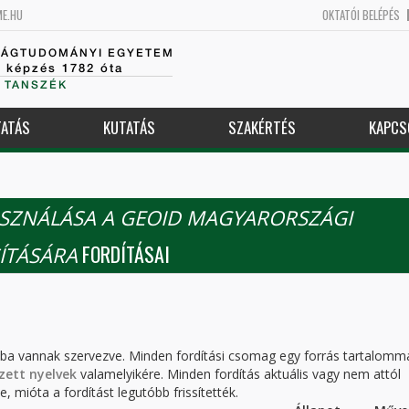
ME.HU
OKTATÓI BELÉPÉS
SÁGTUDOMÁNYI EGYETEM
k képzés 1782 óta
 TANSZÉK
ATÁS
KUTATÁS
SZAKÉRTÉS
KAPCS
ASZNÁLÁSA A GEOID MAGYARORSZÁGI
FORDÍTÁSAI
ÍTÁSÁRA
kba vannak szervezve. Minden fordítási csomag egy forrás tartalomm
zett nyelvek
valamelyikére. Minden fordítás aktuális vagy nem attól
, mióta a fordítást legutóbb frissítették.