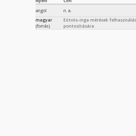
Nyelv
Cím
angol
n. a.
magyar
Eötvös-inga mérések felhasználá
(forrás)
pontosítására