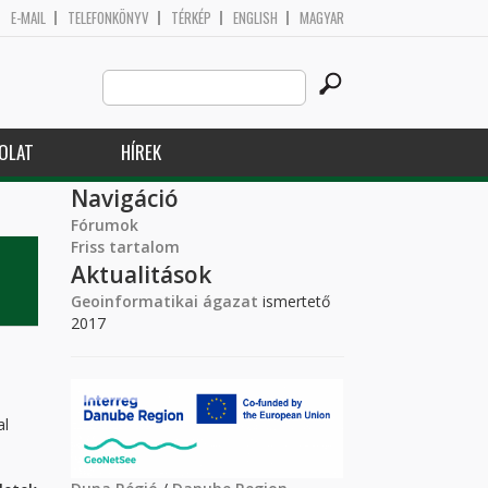
E-MAIL
TELEFONKÖNYV
TÉRKÉP
ENGLISH
MAGYAR
Search
Keresés űrlap
this
site
OLAT
HÍREK
Navigáció
Fórumok
Friss tartalom
Aktualitások
Geoinformatikai ágazat
ismertető
2017
al