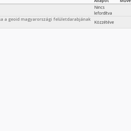
Állapot
Műve
Nincs
lefordítva
sa a geoid magyarországi felületdarabjának
Közzétéve