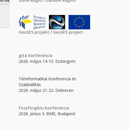
Duna Régió
/
Danube Region
letek
GeoSES projekt
/
GeoSES project
gita
konferencia
2026. május 14-15. Esztergom
Térinformatikai Konferencia és
Szakkiállítás
2026. május 21-22. Debrecen
Foszforgézu konferencia
2026. június 5. BME, Budapest