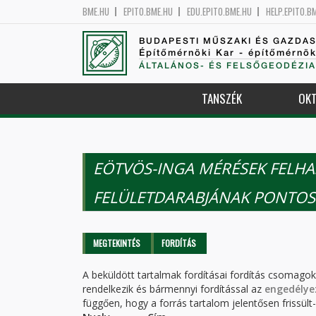
BME.HU
EPITO.BME.HU
EDU.EPITO.BME.HU
HELP.EPITO.B
BUDAPESTI MŰSZAKI ÉS GAZDA
Építőmérnöki Kar - építőmérnö
ÁLTALÁNOS- ÉS FELSŐGEODÉZIA
TANSZÉK
OKT
EÖTVÖS-INGA MÉRÉSEK FELH
FELÜLETDARABJÁNAK PONTOS
Elsődleges fülek
MEGTEKINTÉS
FORDÍTÁS
(AKTÍV
FÜL)
A beküldött tartalmak fordításai fordítás csomago
rendelkezik és bármennyi fordítással az
engedélye
függően, hogy a forrás tartalom jelentősen frissült-e