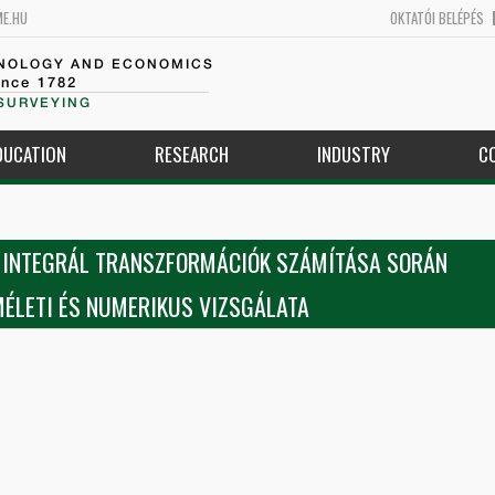
ME.HU
OKTATÓI BELÉPÉS
HNOLOGY AND ECONOMICS
ince 1782
SURVEYING
DUCATION
RESEARCH
INDUSTRY
C
T INTEGRÁL TRANSZFORMÁCIÓK SZÁMÍTÁSA SORÁN
MÉLETI ÉS NUMERIKUS VIZSGÁLATA