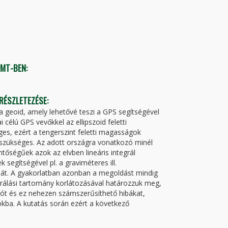
TMT-BEN:
 RÉSZLETEZÉSE:
 a geoid, amely lehetővé teszi a GPS segítségével
élú GPS vevőkkel az ellipszoid feletti
s, ezért a tengerszint feletti magasságok
szükséges. Az adott országra vonatkozó minél
tőségűek azok az elvben lineáris integrál
 segítségével pl. a graviméteres ill.
át. A gyakorlatban azonban a megoldást mindig
egrálási tartomány korlátozásával határozzuk meg,
ciót és ez nehezen számszerűsíthető hibákat,
kba. A kutatás során ezért a következő