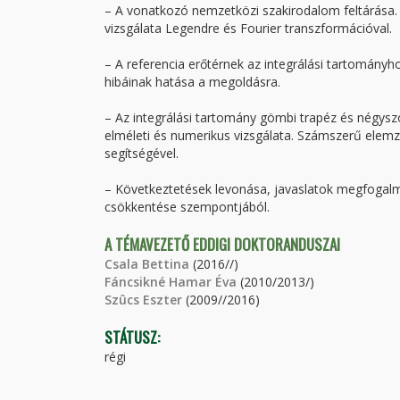
– A vonatkozó nemzetközi szakirodalom feltárása. A
vizsgálata Legendre és Fourier transzformációval.
– A referencia erőtérnek az integrálási tartomán
hibáinak hatása a megoldásra.
– Az integrálási tartomány gömbi trapéz és négysz
elméleti és numerikus vizsgálata. Számszerű elemz
segítségével.
– Következtetések levonása, javaslatok megfogalm
csökkentése szempontjából.
A TÉMAVEZETŐ EDDIGI DOKTORANDUSZAI
Csala Bettina
(2016//)
Fáncsikné Hamar Éva
(2010/2013/)
Szûcs Eszter
(2009//2016)
STÁTUSZ:
régi