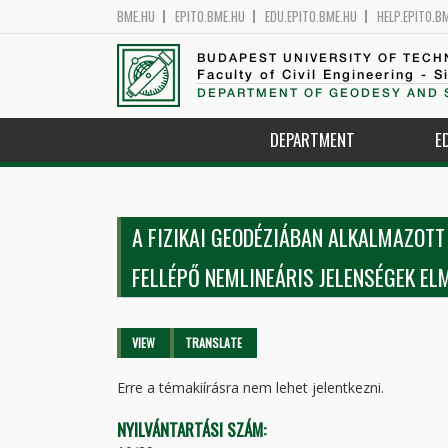
BME.HU
EPITO.BME.HU
EDU.EPITO.BME.HU
HELP.EPITO.B
BUDAPEST UNIVERSITY OF TEC
Faculty of Civil Engineering - S
DEPARTMENT OF GEODESY AND 
DEPARTMENT
E
A FIZIKAI GEODÉZIÁBAN ALKALMAZOT
FELLÉPŐ NEMLINEÁRIS JELENSÉGEK EL
Primary tabs
VIEW
(ACTIVE
TRANSLATE
TAB)
Erre a témakiírásra nem lehet jelentkezni.
NYILVÁNTARTÁSI SZÁM: