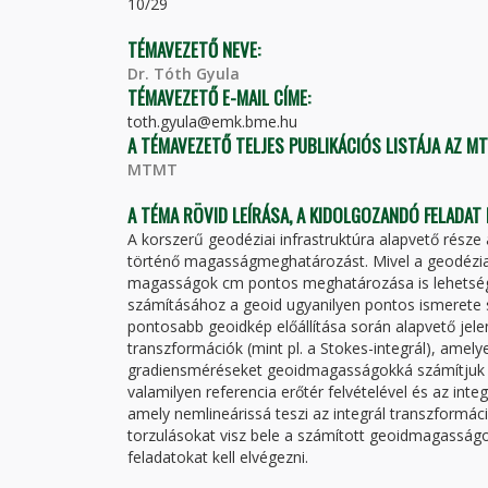
10/29
TÉMAVEZETŐ NEVE:
Dr. Tóth Gyula
TÉMAVEZETŐ E-MAIL CÍME:
toth.gyula@emk.bme.hu
A TÉMAVEZETŐ TELJES PUBLIKÁCIÓS LISTÁJA AZ M
MTMT
A TÉMA RÖVID LEÍRÁSA, A KIDOLGOZANDÓ FELADAT
A korszerű geodéziai infrastruktúra alapvető része
történő magasságmeghatározást. Mivel a geodéziai c
magasságok cm pontos meghatározása is lehetsége
számításához a geoid ugyanilyen pontos ismerete 
pontosabb geoidkép előállítása során alapvető jelen
transzformációk (mint pl. a Stokes-integrál), amelyek
gradiensméréseket geoidmagasságokká számítjuk 
valamilyen referencia erőtér felvételével és az int
amely nemlineárissá teszi az integrál transzformá
torzulásokat visz bele a számított geoidmagasságo
feladatokat kell elvégezni.