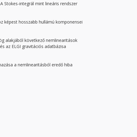
 Stokes-integrál mint lineáris rendszer
yhoz képest hosszabb hullámú komponensei
ög alakjából következő nemlinearitások
és az ELGI gravitációs adatbázisa
azása a nemlinearitásból eredő hiba