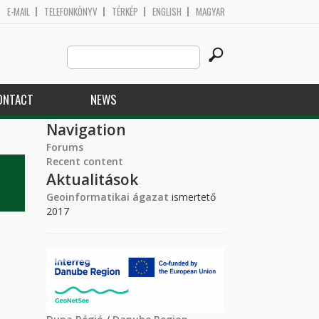
E-MAIL
TELEFONKÖNYV
TÉRKÉP
ENGLISH
MAGYAR
Search
Search form
this
site
ONTACT
NEWS
Navigation
Forums
Recent content
Aktualitások
Geoinformatikai ágazat
ismertető
2017