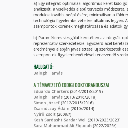
a) Egy integrált optimálási algoritmus keret kidol
analízisét, a viselkedés alapú tervezés módszerét, 
modulok további beépítésére; minimálisan a földreng
technológia figyelembe vételére alkalmas legyen. 
szempontok körének meghatározása és adatok gyű
b) Paraméteres vizsgálat keretében az integrált o
reprezentatív szerkezetekre. Egyszerű acél kerets
eredményei alapján javaslattétel új szerkezetek es
szempontok figyelembevételével tervezendő szerke
HALLGATÓ:
Balogh Tamás
A TÉMAVEZETŐ EDDIGI DOKTORANDUSZAI
Eduardo Charters
(2014/2018/2019)
Balogh Tamás
(2013/2016/2018)
Simon József
(2012/2015/2016)
Zsarnóczay Ádám
(2010//2014)
Nyírõ Zsolt
(2009//)
Kezh Sardasht Sardar Weli
(2019/2023/2023)
Sara Muhammad Ali Elqudah
(2022/2026/)