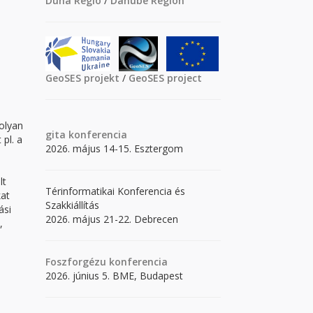
Duna Régió
/
Danube Region
GeoSES projekt
/
GeoSES project
olyan
gita
konferencia
 pl. a
2026. május 14-15. Esztergom
lt
Térinformatikai Konferencia és
kat
Szakkiállítás
ási
2026. május 21-22. Debrecen
,
Foszforgézu konferencia
2026. június 5. BME, Budapest