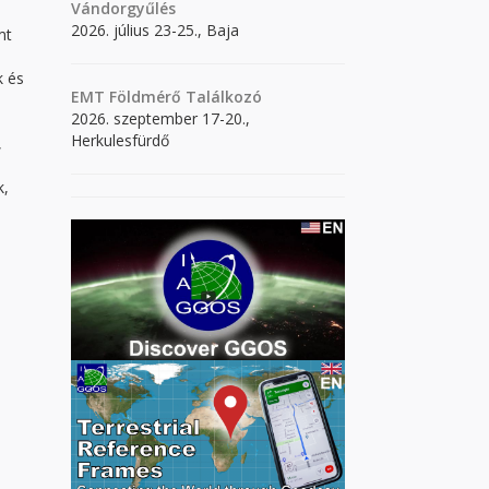
Vándorgyűlés
2026. július 23-25., Baja
mt
k és
EMT Földmérő Találkozó
2026. szeptember 17-20.,
Herkulesfürdő
,
k,