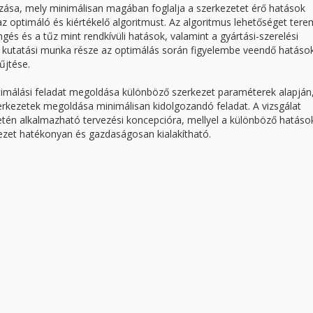
gozása, mely minimálisan magában foglalja a szerkezetet érő hatások
az optimáló és kiértékelő algoritmust. Az algoritmus lehetőséget tere
és és a tűz mint rendkívüli hatások, valamint a gyártási-szerelési
A kutatási munka része az optimálás során figyelembe veendő hatáso
jtése.
ptimálási feladat megoldása különböző szerkezet paraméterek alapján
zerkezetek megoldása minimálisan kidolgozandó feladat. A vizsgálat
etén alkalmazható tervezési koncepcióra, mellyel a különböző hatáso
zet hatékonyan és gazdaságosan kialakítható.