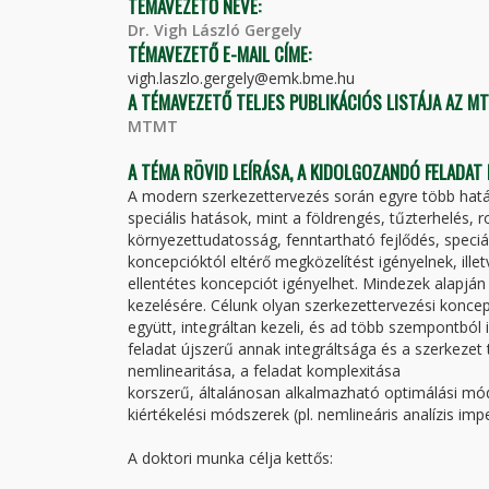
TÉMAVEZETŐ NEVE:
Dr. Vigh László Gergely
TÉMAVEZETŐ E-MAIL CÍME:
vigh.laszlo.gergely@emk.bme.hu
A TÉMAVEZETŐ TELJES PUBLIKÁCIÓS LISTÁJA AZ M
MTMT
A TÉMA RÖVID LEÍRÁSA, A KIDOLGOZANDÓ FELADAT
A modern szerkezettervezés során egyre több hatá
speciális hatások, mint a földrengés, tűzterhelés, 
környezettudatosság, fenntartható fejlődés, spec
koncepcióktól eltérő megközelítést igényelnek, ill
ellentétes koncepciót igényelhet. Mindezek alapj
kezelésére. Célunk olyan szerkezettervezési konce
együtt, integráltan kezeli, és ad több szempontból 
feladat újszerű annak integráltsága és a szerkezet
nemlinearitása, a feladat komplexitása
korszerű, általánosan alkalmazható optimálási módsz
kiértékelési módszerek (pl. nemlineáris analízis im
A doktori munka célja kettős: