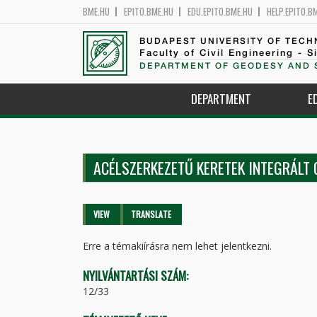
BME.HU
EPITO.BME.HU
EDU.EPITO.BME.HU
HELP.EPITO.B
BUDAPEST UNIVERSITY OF TEC
Faculty of Civil Engineering - S
DEPARTMENT OF GEODESY AND 
DEPARTMENT
E
ACÉLSZERKEZETŰ KERETEK INTEGRÁLT
Primary tabs
VIEW
(ACTIVE
TRANSLATE
TAB)
Erre a témakiírásra nem lehet jelentkezni.
NYILVÁNTARTÁSI SZÁM:
12/33