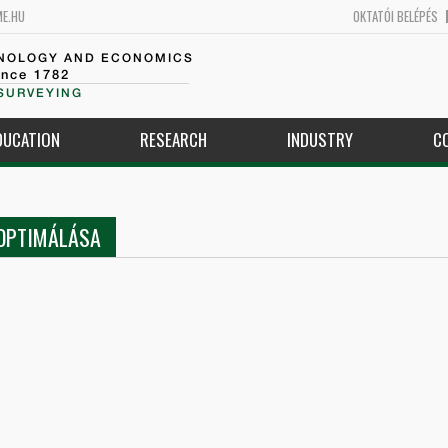
ME.HU
OKTATÓI BELÉPÉS
HNOLOGY AND ECONOMICS
ince 1782
SURVEYING
DUCATION
RESEARCH
INDUSTRY
C
 OPTIMÁLÁSA