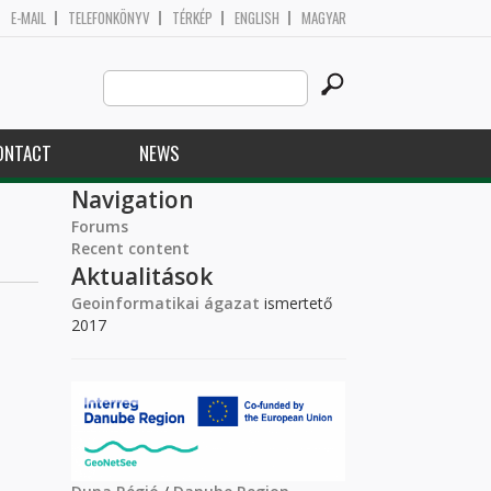
E-MAIL
TELEFONKÖNYV
TÉRKÉP
ENGLISH
MAGYAR
Search
Search form
this
site
ONTACT
NEWS
Navigation
Forums
Recent content
Aktualitások
Geoinformatikai ágazat
ismertető
2017