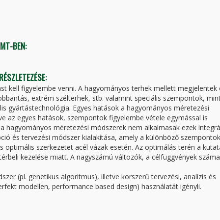
TMT-BEN:
 RÉSZLETEZÉSE:
st kell figyelembe venni. A hagyományos terhek mellett megjelentek 
robbantás, extrém szélterhek, stb. valamint speciális szempontok, mint
iális gyártástechnológia. Egyes hatások a hagyományos méretezési
etve az egyes hatások, szempontok figyelembe vétele egymással is
án a hagyományos méretezési módszerek nem alkalmasak ezek integrá
pció és tervezési módszer kialakítása, amely a különböző szemponto
is optimális szerkezetet acél vázak esetén. Az optimálás terén a kutat
 térbeli kezelése miatt. A nagyszámú változók, a célfüggvények száma
er (pl. genetikus algoritmus), illetve korszerű tervezési, analízis és
perfekt modellen, performance based design) használatát igényli.