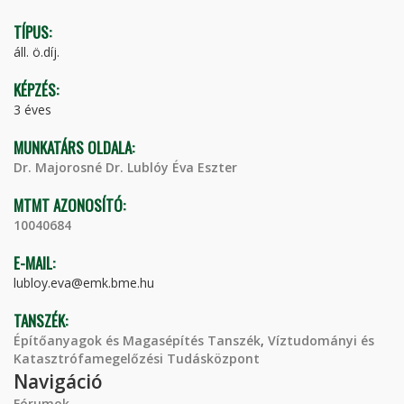
TÍPUS:
áll. ö.díj.
KÉPZÉS:
3 éves
MUNKATÁRS OLDALA:
Dr. Majorosné Dr. Lublóy Éva Eszter
MTMT AZONOSÍTÓ:
10040684
E-MAIL:
lubloy.eva@emk.bme.hu
TANSZÉK:
Építőanyagok és Magasépítés Tanszék
,
Víztudományi és
Katasztrófamegelőzési Tudásközpont
Navigáció
Fórumok