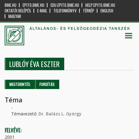
BME.HU
EPITO.BME.HU
EDU.EPITO.BME.HU
HELP.EPITO.BME.HU
OKTATÓI BELÉPÉS
E-MAIL
TELEFONKÖNYV
TÉRKÉP
ENGLISH
MAGYAR
ÁLTALÁNOS- ÉS FELSŐGEODÉZIA TANSZÉK
LUBLÓY ÉVA ESZTER
Elsődleges fülek
MEGTEKINTÉS
(AKTÍV
FORDÍTÁS
FÜL)
Téma
-
Témavezető:
Dr. Balázs L. György
FELVÉVE:
2001