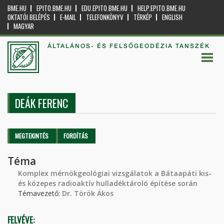
BME.HU
EPITO.BME.HU
EDU.EPITO.BME.HU
HELP.EPITO.BME.HU
OKTATÓI BELÉPÉS
E-MAIL
TELEFONKÖNYV
TÉRKÉP
ENGLISH
MAGYAR
ÁLTALÁNOS- ÉS FELSŐGEODÉZIA TANSZÉK
DEÁK FERENC
Elsődleges fülek
MEGTEKINTÉS
(AKTÍV
FORDÍTÁS
FÜL)
Téma
Komplex mérnökgeológiai vizsgálatok a Bátaapáti kis-
és közepes radioaktív hulladéktároló építése során
Témavezető:
Dr. Török Ákos
FELVÉVE: