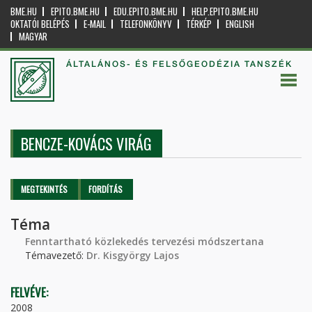
BME.HU
EPITO.BME.HU
EDU.EPITO.BME.HU
HELP.EPITO.BME.HU
OKTATÓI BELÉPÉS
E-MAIL
TELEFONKÖNYV
TÉRKÉP
ENGLISH
MAGYAR
ÁLTALÁNOS- ÉS FELSŐGEODÉZIA TANSZÉK
BENCZE-KOVÁCS VIRÁG
Elsődleges fülek
MEGTEKINTÉS
(AKTÍV
FORDÍTÁS
FÜL)
Téma
Fenntartható közlekedés tervezési módszertana
Témavezető:
Dr. Kisgyörgy Lajos
FELVÉVE:
2008