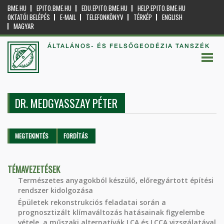
BME.HU
EPITO.BME.HU
EDU.EPITO.BME.HU
HELP.EPITO.BME.HU
OKTATÓI BELÉPÉS
E-MAIL
TELEFONKÖNYV
TÉRKÉP
ENGLISH
MAGYAR
ÁLTALÁNOS- ÉS FELSŐGEODÉZIA TANSZÉK
DR. MEDGYASSZAY PÉTER
Elsődleges fülek
MEGTEKINTÉS
(AKTÍV
FORDÍTÁS
FÜL)
TÉMAVEZETÉSEK
Természetes anyagokból készülő, előregyártott építési
rendszer kidolgozása
Épületek rekonstrukciós feladatai során a
prognosztizált klímaváltozás hatásainak figyelembe
vétele, a műszaki alternatívák LCA és LCCA vizsgálatával