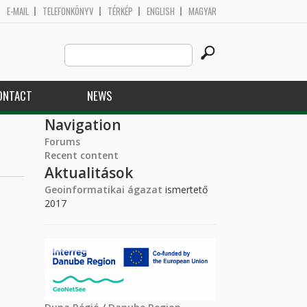
E-MAIL
TELEFONKÖNYV
TÉRKÉP
ENGLISH
MAGYAR
Search
Search form
this
site
ONTACT
NEWS
Navigation
Forums
Recent content
Aktualitások
Geoinformatikai ágazat
ismertető
2017