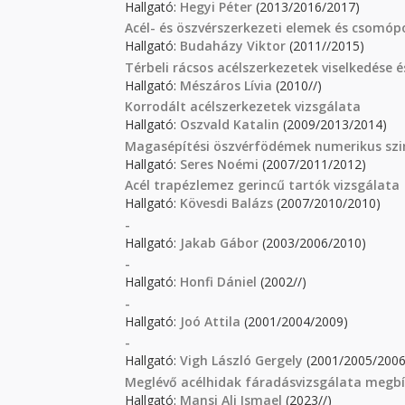
Hallgató:
Hegyi Péter
(2013/2016/2017)
Acél- és öszvérszerkezeti elemek és csomópo
Hallgató:
Budaházy Viktor
(2011//2015)
Térbeli rácsos acélszerkezetek viselkedése 
Hallgató:
Mészáros Lívia
(2010//)
Korrodált acélszerkezetek vizsgálata
Hallgató:
Oszvald Katalin
(2009/2013/2014)
Magasépítési öszvérfödémek numerikus szi
Hallgató:
Seres Noémi
(2007/2011/2012)
Acél trapézlemez gerincű tartók vizsgálata
Hallgató:
Kövesdi Balázs
(2007/2010/2010)
-
Hallgató:
Jakab Gábor
(2003/2006/2010)
-
Hallgató:
Honfi Dániel
(2002//)
-
Hallgató:
Joó Attila
(2001/2004/2009)
-
Hallgató:
Vigh László Gergely
(2001/2005/2006
Meglévő acélhidak fáradásvizsgálata megbí
Hallgató:
Mansi Ali Ismael
(2023//)