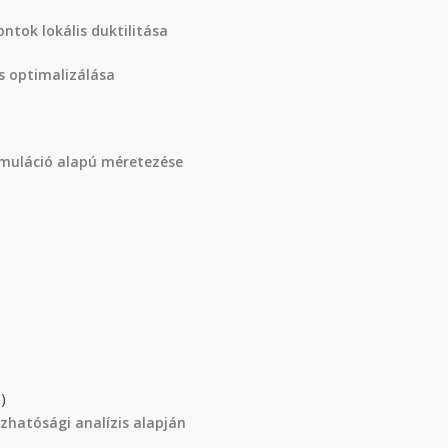
ntok lokális duktilitása
és optimalizálása
muláció alapú méretezése
)
zhatósági analízis alapján