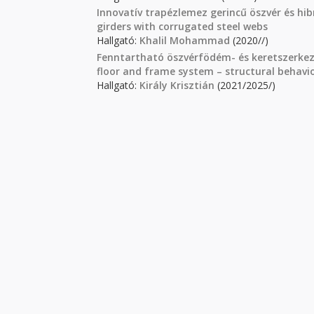
Innovatív trapézlemez gerincű öszvér és hib
girders with corrugated steel webs
Hallgató:
Khalil Mohammad
(2020//)
Fenntartható öszvérfödém- és keretszerkeze
floor and frame system – structural behavi
Hallgató:
Király Krisztián
(2021/2025/)