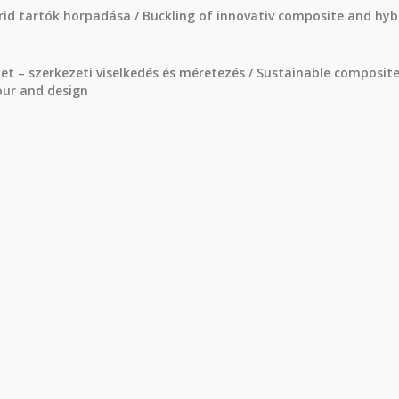
rid tartók horpadása / Buckling of innovativ composite and hyb
t – szerkezeti viselkedés és méretezés / Sustainable composit
our and design