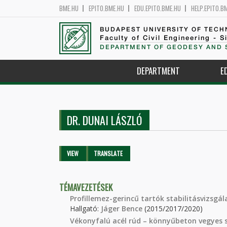
BME.HU
EPITO.BME.HU
EDU.EPITO.BME.HU
HELP.EPITO.B
BUDAPEST UNIVERSITY OF TEC
Faculty of Civil Engineering - S
DEPARTMENT OF GEODESY AND 
DEPARTMENT
E
DR. DUNAI LÁSZLÓ
Primary tabs
VIEW
(ACTIVE
TRANSLATE
TAB)
TÉMAVEZETÉSEK
Profillemez-gerincű tartók stabilitásvizsgál
Hallgató:
Jáger Bence
(2015/2017/2020)
Vékonyfalú acél rúd – könnyűbeton vegyes sz