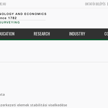
ME.HU
OKTATÓI BELÉPÉS
HNOLOGY AND ECONOMICS
ince 1782
SURVEYING
DUCATION
RESEARCH
INDUSTRY
C
ata
erkezeti elemek stabilitási viselkedése