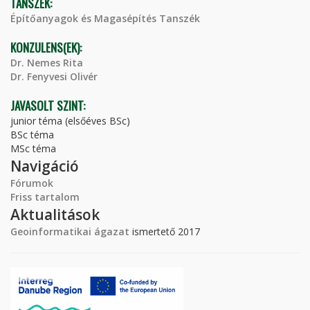
TANSZÉK:
Építőanyagok és Magasépítés Tanszék
KONZULENS(EK):
Dr. Nemes Rita
Dr. Fenyvesi Olivér
JAVASOLT SZINT:
junior téma (elsőéves BSc)
BSc téma
MSc téma
Navigáció
Fórumok
Friss tartalom
Aktualitások
Geoinformatikai ágazat
ismertető 2017