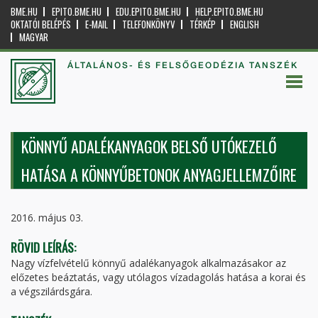
BME.HU
EPITO.BME.HU
EDU.EPITO.BME.HU
HELP.EPITO.BME.HU
OKTATÓI BELÉPÉS
E-MAIL
TELEFONKÖNYV
TÉRKÉP
ENGLISH
MAGYAR
ÁLTALÁNOS- ÉS FELSŐGEODÉZIA TANSZÉK
KÖNNYŰ ADALÉKANYAGOK BELSŐ UTÓKEZELŐ
HATÁSA A KÖNNYŰBETONOK ANYAGJELLEMZŐIRE
2016. május 03.
RÖVID LEÍRÁS:
Nagy vízfelvételű könnyű adalékanyagok alkalmazásakor az
előzetes beáztatás, vagy utólagos vízadagolás hatása a korai és
a végszilárdsgára.