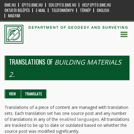
BME.HU
EPITO.BME.HU
EDU.EPITO.BME.HU
HELP.EPITO.BME.HU
OKTATÓI BELÉPÉS
E-MAIL
TELEFONKÖNYV
TÉRKÉP
ENGLISH
MAGYAR
DEPARTMENT OF GEODESY AND SURVEYING
TRANSLATIONS OF
BUILDING MATERIALS
2.
Primary tabs
VIEW
TRANSLATE
(ACTIVE
TAB)
Translations of a piece of content are managed with translation
sets. Each translation set has one source post and any number
of translations in any of the
enabled languages
. All translations
are tracked to be up to date or outdated based on whether the
source post was modified significantly.