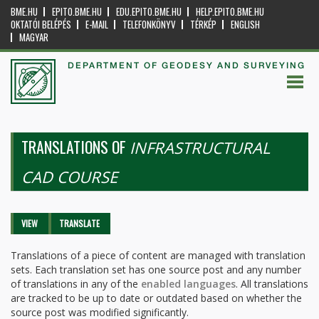
BME.HU
EPITO.BME.HU
EDU.EPITO.BME.HU
HELP.EPITO.BME.HU
OKTATÓI BELÉPÉS
E-MAIL
TELEFONKÖNYV
TÉRKÉP
ENGLISH
MAGYAR
DEPARTMENT OF GEODESY AND SURVEYING
TRANSLATIONS OF
INFRASTRUCTURAL
CAD COURSE
Primary tabs
VIEW
TRANSLATE
(ACTIVE
TAB)
Translations of a piece of content are managed with translation
sets. Each translation set has one source post and any number
of translations in any of the
enabled languages
. All translations
are tracked to be up to date or outdated based on whether the
source post was modified significantly.