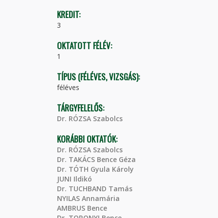
KREDIT:
3
OKTATOTT FÉLÉV:
1
TÍPUS (FÉLÉVES, VIZSGÁS):
féléves
TÁRGYFELELŐS:
Dr. RÓZSA Szabolcs
KORÁBBI OKTATÓK:
Dr. RÓZSA Szabolcs
Dr. TAKÁCS Bence Géza
Dr. TÓTH Gyula Károly
JUNI Ildikó
Dr. TUCHBAND Tamás
NYILAS Annamária
AMBRUS Bence
Dr. TORONYI Bence