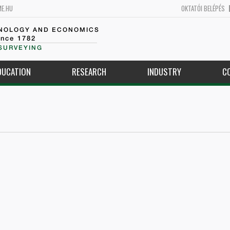
ME.HU
OKTATÓI BELÉPÉS
HNOLOGY AND ECONOMICS
ince 1782
SURVEYING
DUCATION
RESEARCH
INDUSTRY
C