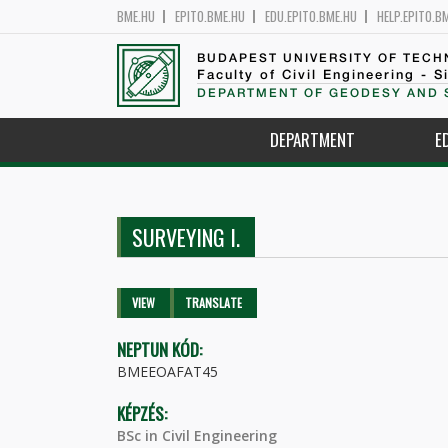
BME.HU
EPITO.BME.HU
EDU.EPITO.BME.HU
HELP.EPITO.B
BUDAPEST UNIVERSITY OF TEC
Faculty of Civil Engineering - S
DEPARTMENT OF GEODESY AND 
DEPARTMENT
E
SURVEYING I.
Primary tabs
VIEW
(ACTIVE
TRANSLATE
TAB)
NEPTUN KÓD:
BMEEOAFAT45
KÉPZÉS:
BSc in Civil Engineering