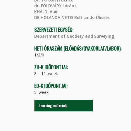
dr. FÖLDVÁRY Lóránt
KHALDI Abir
DE HOLANDA NETO Beltrando Ulisses
SZERVEZETI EGYSÉG:
Department of Geodesy and Surveying
HETI ÓRASZÁM (ELŐADÁS/GYAKORLAT/LABOR):
1/2/0
ZH-K IDŐPONTJAI:
8. - 11. week
ED-K IDŐPONTJAI:
5. week
Learning materials