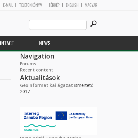
E-MAIL
TELEFONKÖNYV
TÉRKÉP
ENGLISH
MAGYAR
Search
Search form
this
site
ONTACT
NEWS
Navigation
Forums
Recent content
Aktualitások
Geoinformatikai ágazat
ismertető
2017