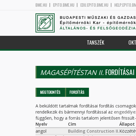
BME.HU
EPITO.BME.HU
EDU.EPITO.BME.HU
HELP.EPITO.B
BUDAPESTI MŰSZAKI ÉS GAZDA
Építőmérnöki Kar - építőmérnö
ÁLTALÁNOS- ÉS FELSŐGEODÉZIA
TANSZÉK
OKT
FORDÍTÁSAI
MAGASÉPÍTÉSTAN II.
Elsődleges fülek
MEGTEKINTÉS
FORDÍTÁS
(AKTÍV
FÜL)
A beküldött tartalmak fordításai fordítás csomago
rendelkezik és bármennyi fordítással az
engedélye
függően, hogy a forrás tartalom jelentősen frissült-e
Nyelv
Cím
Állapot
angol
Building Construction II.
Közzété