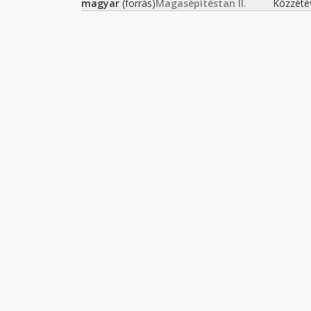
magyar
(forrás)
Magasépítéstan II.
Közzété