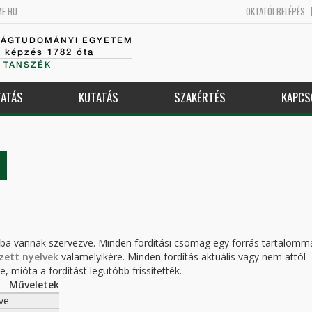
ME.HU
OKTATÓI BELÉPÉS
SÁGTUDOMÁNYI EGYETEM
k képzés 1782 óta
 TANSZÉK
ATÁS
KUTATÁS
SZAKÉRTÉS
KAPCS
kba vannak szervezve. Minden fordítási csomag egy forrás tartalomm
zett nyelvek
valamelyikére. Minden fordítás aktuális vagy nem attól
, mióta a fordítást legutóbb frissítették.
Műveletek
ve