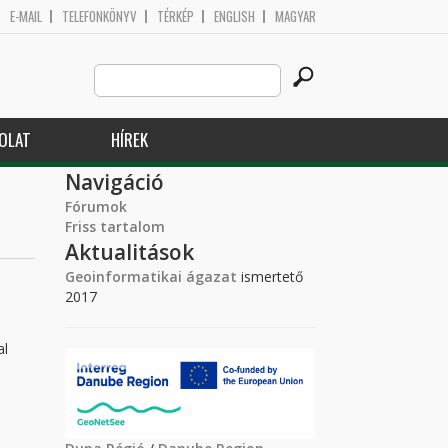
E-MAIL
TELEFONKÖNYV
TÉRKÉP
ENGLISH
MAGYAR
Search
Keresés űrlap
this
site
OLAT
HÍREK
Navigáció
Fórumok
Friss tartalom
Aktualitások
Geoinformatikai ágazat
ismertető
2017
al