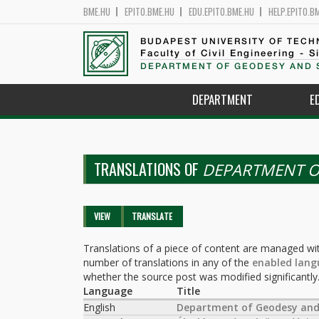
BME.HU
EPITO.BME.HU
EDU.EPITO.BME.HU
HELP.EPITO.B
BUDAPEST UNIVERSITY OF TEC
Faculty of Civil Engineering - S
DEPARTMENT OF GEODESY AND 
DEPARTMENT
E
TRANSLATIONS OF
DEPARTMENT O
Primary tabs
VIEW
TRANSLATE
(ACTIVE
TAB)
Translations of a piece of content are managed wit
number of translations in any of the
enabled lang
whether the source post was modified significantly
Language
Title
English
Department of Geodesy and