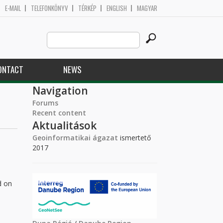
E-MAIL
TELEFONKÖNYV
TÉRKÉP
ENGLISH
MAGYAR
Search
Search form
this
site
ONTACT
NEWS
Navigation
Forums
Recent content
Aktualitások
Geoinformatikai ágazat
ismertető
2017
d on