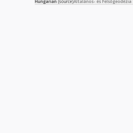
Hungarian
(source)
Általános- és Felsőgeodézia