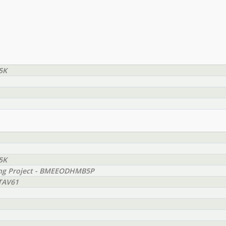
5K
5K
ing Project - BMEEODHMB5P
TAV61