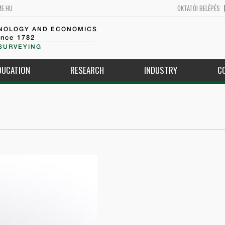
ME.HU
OKTATÓI BELÉPÉS
HNOLOGY AND ECONOMICS
ince 1782
SURVEYING
DUCATION
RESEARCH
INDUSTRY
C