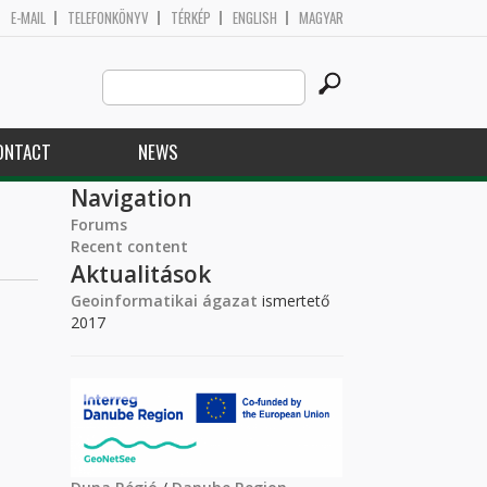
E-MAIL
TELEFONKÖNYV
TÉRKÉP
ENGLISH
MAGYAR
Search
Search form
this
site
ONTACT
NEWS
Navigation
Forums
Recent content
Aktualitások
Geoinformatikai ágazat
ismertető
2017