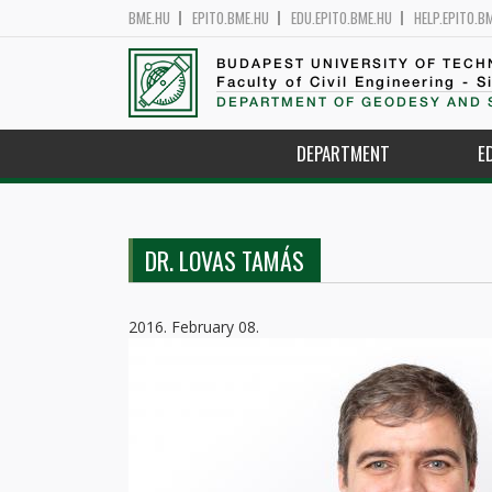
BME.HU
EPITO.BME.HU
EDU.EPITO.BME.HU
HELP.EPITO.B
BUDAPEST UNIVERSITY OF TEC
Faculty of Civil Engineering - S
DEPARTMENT OF GEODESY AND 
DEPARTMENT
E
DR. LOVAS TAMÁS
2016. February 08.