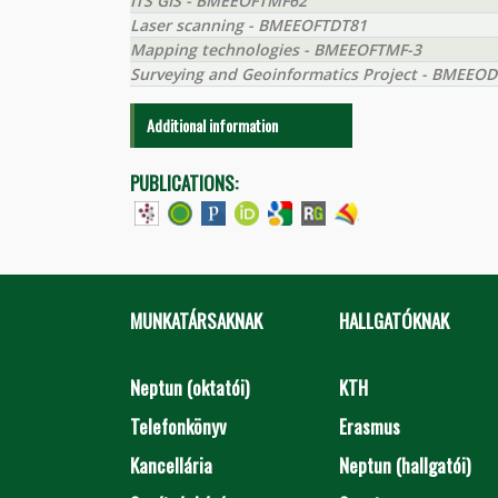
ITS GIS - BMEEOFTMF62
Laser scanning - BMEEOFTDT81
Mapping technologies - BMEEOFTMF-3
Surveying and Geoinformatics Project - BMEEO
Additional information
PUBLICATIONS:
MUNKATÁRSAKNAK
HALLGATÓKNAK
Neptun (oktatói)
KTH
Telefonkönyv
Erasmus
Kancellária
Neptun (hallgatói)