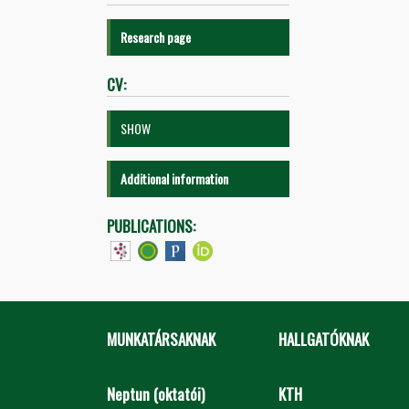
Research page
CV:
SHOW
Additional information
PUBLICATIONS:
MUNKATÁRSAKNAK
HALLGATÓKNAK
Neptun (oktatói)
KTH