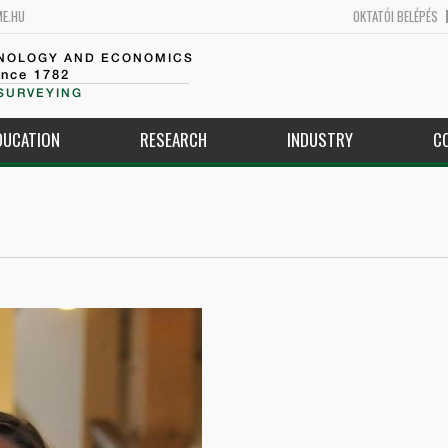
ME.HU
OKTATÓI BELÉPÉS
HNOLOGY AND ECONOMICS
ince 1782
SURVEYING
DUCATION
RESEARCH
INDUSTRY
C