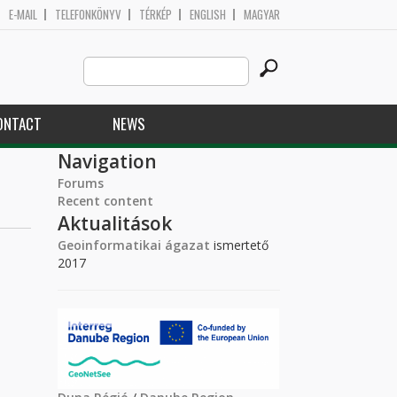
E-MAIL
TELEFONKÖNYV
TÉRKÉP
ENGLISH
MAGYAR
Search
Search form
this
site
ONTACT
NEWS
Navigation
Forums
Recent content
Aktualitások
Geoinformatikai ágazat
ismertető
2017