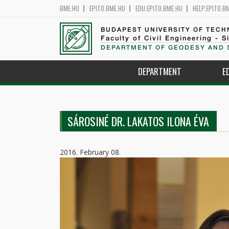
BME.HU
EPITO.BME.HU
EDU.EPITO.BME.HU
HELP.EPITO.B
BUDAPEST UNIVERSITY OF TEC
Faculty of Civil Engineering - S
DEPARTMENT OF GEODESY AND 
DEPARTMENT
E
SÁROSINÉ DR. LAKATOS ILONA ÉVA
2016. February 08.