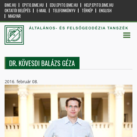
BME.HU
EPITO.BME.HU
EDU.EPITO.BME.HU
HELP.EPITO.BME.HU
OKTATÓI BELÉPÉS
E-MAIL
TELEFONKÖNYV
TÉRKÉP
ENGLISH
MAGYAR
ÁLTALÁNOS- ÉS FELSŐGEODÉZIA TANSZÉK
DR. KÖVESDI BALÁZS GÉZA
2016. február 08.