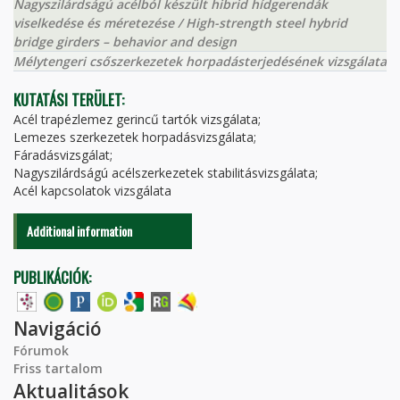
Nagyszilárdságú acélból készült hibrid hídgerendák
viselkedése és méretezése / High-strength steel hybrid
bridge girders – behavior and design
Mélytengeri csőszerkezetek horpadásterjedésének vizsgálata
KUTATÁSI TERÜLET:
Acél trapézlemez gerincű tartók vizsgálata;
Lemezes szerkezetek horpadásvizsgálata;
Fáradásvizsgálat;
Nagyszilárdságú acélszerkezetek stabilitásvizsgálata;
Acél kapcsolatok vizsgálata
Additional information
PUBLIKÁCIÓK:
Navigáció
Fórumok
Friss tartalom
Aktualitások