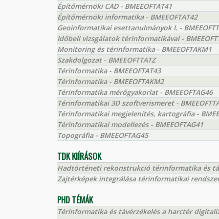
Építőmérnöki CAD - BMEEOFTAT41
Építőmérnöki informatika - BMEEOFTAT42
Geoinformatikai esettanulmányok I. - BMEEOFT
Időbeli vizsgálatok térinformatikával - BMEEOF
Monitoring és térinformatika - BMEEOFTAKM1
Szakdolgozat - BMEEOFTTATZ
Térinformatika - BMEEOFTAT43
Térinformatika - BMEEOFTAKM2
Térinformatika mérőgyakorlat - BMEEOFTAG46
Térinformatikai 3D szoftverismeret - BMEEOFTT
Térinformatikai megjelenítés, kartográfia - BME
Térinformatikai modellezés - BMEEOFTAG41
Topográfia - BMEEOFTAG45
TDK KIÍRÁSOK
Hadtörténeti rekonstrukció térinformatika és tá
Zajtérképek integrálása térinformatikai rendsze
PHD TÉMÁK
Térinformatika és távérzékelés a harctér digitali