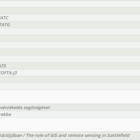
TATC
TTATG
AT5
EOFTA-J3
vérzékelés segítségével
rekbe
zációjában / The role of GIS and remote sensing in battlefield