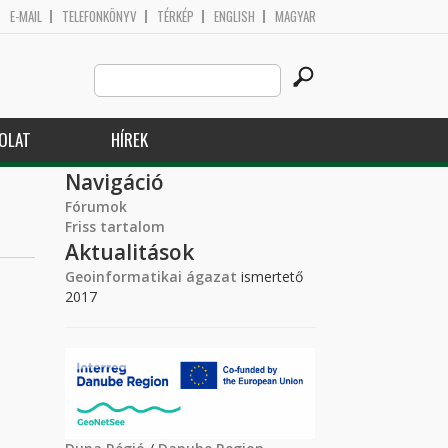
E-MAIL
TELEFONKÖNYV
TÉRKÉP
ENGLISH
MAGYAR
Search
Keresés űrlap
this
site
OLAT
HÍREK
Navigáció
Fórumok
Friss tartalom
Aktualitások
Geoinformatikai ágazat
ismertető
2017