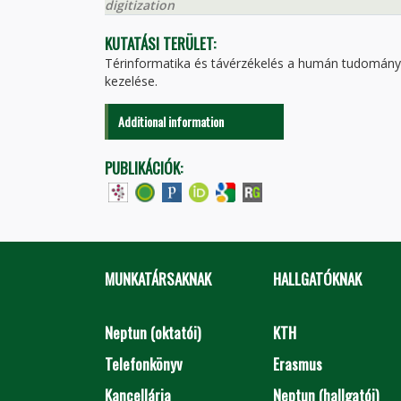
digitization
KUTATÁSI TERÜLET:
Térinformatika és távérzékelés a humán tudományte
kezelése.
Additional information
PUBLIKÁCIÓK:
MUNKATÁRSAKNAK
HALLGATÓKNAK
Neptun (oktatói)
KTH
Telefonkönyv
Erasmus
Kancellária
Neptun (hallgatói)