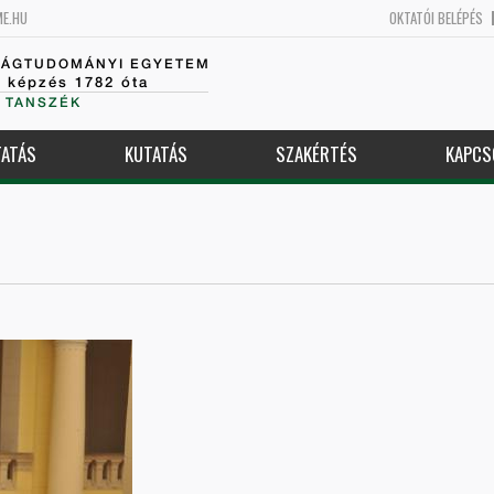
ME.HU
OKTATÓI BELÉPÉS
SÁGTUDOMÁNYI EGYETEM
k képzés 1782 óta
 TANSZÉK
ATÁS
KUTATÁS
SZAKÉRTÉS
KAPCS