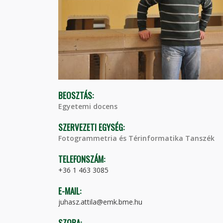
BEOSZTÁS:
Egyetemi docens
SZERVEZETI EGYSÉG:
Fotogrammetria és Térinformatika Tanszék
TELEFONSZÁM:
+36 1 463 3085
E-MAIL:
juhasz.attila@emk.bme.hu
SZOBA: