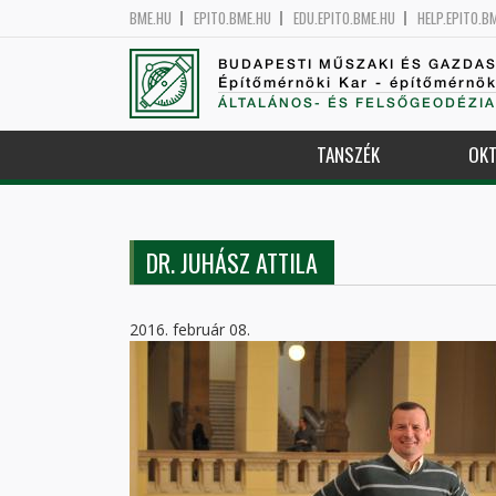
BME.HU
EPITO.BME.HU
EDU.EPITO.BME.HU
HELP.EPITO.B
BUDAPESTI MŰSZAKI ÉS GAZDA
Építőmérnöki Kar - építőmérnö
ÁLTALÁNOS- ÉS FELSŐGEODÉZIA
TANSZÉK
OKT
DR. JUHÁSZ ATTILA
2016. február 08.