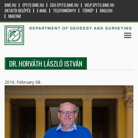
BME.HU
EPITO.BME.HU
EDU.EPITO.BME.HU
HELP.EPITO.BME.HU
OKTATÓI BELÉPÉS
E-MAIL
TELEFONKÖNYV
TÉRKÉP
ENGLISH
MAGYAR
DEPARTMENT OF GEODESY AND SURVEYING
DR. HORVÁTH LÁSZLÓ ISTVÁN
2016. February 08.