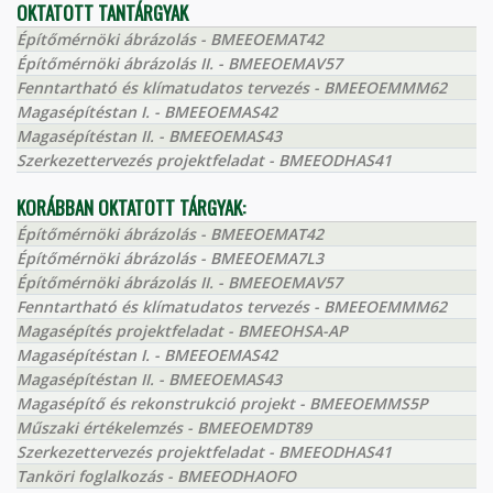
OKTATOTT TANTÁRGYAK
Építőmérnöki ábrázolás - BMEEOEMAT42
Építőmérnöki ábrázolás II. - BMEEOEMAV57
Fenntartható és klímatudatos tervezés - BMEEOEMMM62
Magasépítéstan I. - BMEEOEMAS42
Magasépítéstan II. - BMEEOEMAS43
Szerkezettervezés projektfeladat - BMEEODHAS41
KORÁBBAN OKTATOTT TÁRGYAK:
Építőmérnöki ábrázolás - BMEEOEMAT42
Építőmérnöki ábrázolás - BMEEOEMA7L3
Építőmérnöki ábrázolás II. - BMEEOEMAV57
Fenntartható és klímatudatos tervezés - BMEEOEMMM62
Magasépítés projektfeladat - BMEEOHSA-AP
Magasépítéstan I. - BMEEOEMAS42
Magasépítéstan II. - BMEEOEMAS43
Magasépítő és rekonstrukció projekt - BMEEOEMMS5P
Műszaki értékelemzés - BMEEOEMDT89
Szerkezettervezés projektfeladat - BMEEODHAS41
Tanköri foglalkozás - BMEEODHAOFO