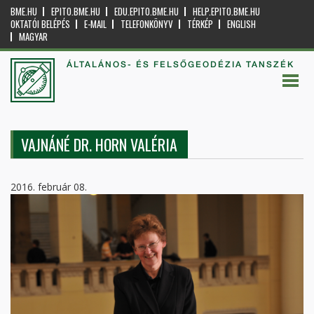
BME.HU
EPITO.BME.HU
EDU.EPITO.BME.HU
HELP.EPITO.BME.HU
OKTATÓI BELÉPÉS
E-MAIL
TELEFONKÖNYV
TÉRKÉP
ENGLISH
MAGYAR
ÁLTALÁNOS- ÉS FELSŐGEODÉZIA TANSZÉK
VAJNÁNÉ DR. HORN VALÉRIA
2016. február 08.