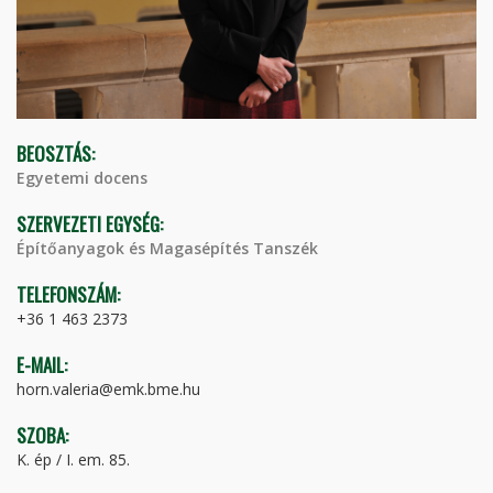
BEOSZTÁS:
Egyetemi docens
SZERVEZETI EGYSÉG:
Építőanyagok és Magasépítés Tanszék
TELEFONSZÁM:
+36 1 463 2373
E-MAIL:
horn.valeria@emk.bme.hu
SZOBA:
K. ép / I. em. 85.