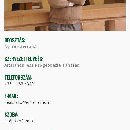
BEOSZTÁS:
Ny. mestertanár
SZERVEZETI EGYSÉG:
Általános- és Felsőgeodézia Tanszék
TELEFONSZÁM:
+36 1 463 4343
E-MAIL:
deak.otto@epito.bme.hu
SZOBA:
K. ép / mf. 26/3.