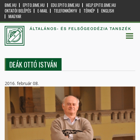
BME.HU
EPITO.BME.HU
EDU.EPITO.BME.HU
HELP.EPITO.BME.HU
OKTATÓI BELÉPÉS
E-MAIL
TELEFONKÖNYV
TÉRKÉP
ENGLISH
MAGYAR
ÁLTALÁNOS- ÉS FELSŐGEODÉZIA TANSZÉK
DEÁK OTTÓ ISTVÁN
2016. február 08.