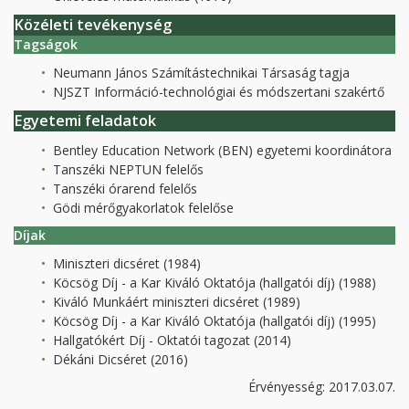
Közéleti tevékenység
Tagságok
Neumann János Számítástechnikai Társaság tagja
NJSZT Információ-technológiai és módszertani szakértő
Egyetemi feladatok
Bentley Education Network (BEN) egyetemi koordinátora
Tanszéki NEPTUN felelős
Tanszéki órarend felelős
Gödi mérőgyakorlatok felelőse
Díjak
Miniszteri dicséret (1984)
Köcsög Díj - a Kar Kiváló Oktatója (hallgatói díj) (1988)
Kiváló Munkáért miniszteri dicséret (1989)
Köcsög Díj - a Kar Kiváló Oktatója (hallgatói díj) (1995)
Hallgatókért Díj - Oktatói tagozat (2014)
Dékáni Dicséret (2016)
Érvényesség: 2017.03.07.