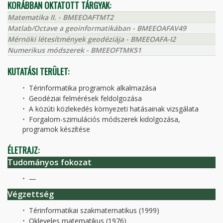
KORÁBBAN OKTATOTT TÁRGYAK:
Matematika II. - BMEEOAFTMT2
Matlab/Octave a geoinformatikában - BMEEOAFAV49
Mérnöki létesítmények geodéziája - BMEEOAFA-I2
Numerikus módszerek - BMEEOFTMK51
KUTATÁSI TERÜLET:
Térinformatika programok alkalmazása
Geodéziai felmérések feldolgozása
A közúti közlekedés környezeti hatásainak vizsgálata
Forgalom-szimulációs módszerek kidolgozása,
programok készítése
ÉLETRAJZ:
Tudományos fokozat
—
Végzettség
Térinformatikai szakmatematikus (1999)
Okleveles matematikus (1976)