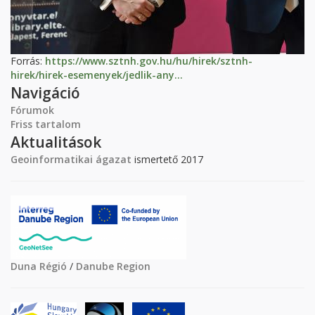
Forrás:
https://www.sztnh.gov.hu/hu/hirek/sztnh-
hirek/hirek-esemenyek/jedlik-any...
Navigáció
Fórumok
Friss tartalom
Aktualitások
Geoinformatikai ágazat
ismertető 2017
Duna Régió
/
Danube Region