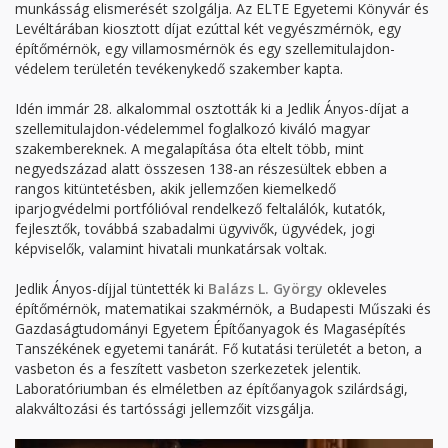
munkásság elismerését szolgálja. Az ELTE Egyetemi Könyvár és
Levéltárában kiosztott díjat ezúttal két vegyészmérnök, egy
építőmérnök, egy villamosmérnök és egy szellemitulajdon-
védelem területén tevékenykedő szakember kapta.
Idén immár 28. alkalommal osztották ki a Jedlik Ányos-díjat a
szellemitulajdon-védelemmel foglalkozó kiváló magyar
szakembereknek. A megalapítása óta eltelt több, mint
negyedszázad alatt összesen 138-an részesültek ebben a
rangos kitüntetésben, akik jellemzően kiemelkedő
iparjogvédelmi portfólióval rendelkező feltalálók, kutatók,
fejlesztők, továbbá szabadalmi ügyvivők, ügyvédek, jogi
képviselők, valamint hivatali munkatársak voltak.
Jedlik Ányos-díjjal tüntették ki
Balázs L. György
okleveles
építőmérnök, matematikai szakmérnök, a Budapesti Műszaki és
Gazdaságtudományi Egyetem Építőanyagok és Magasépítés
Tanszékének egyetemi tanárát. Fő kutatási területét a beton, a
vasbeton és a feszített vasbeton szerkezetek jelentik.
Laboratóriumban és elméletben az építőanyagok szilárdsági,
alakváltozási és tartóssági jellemzőit vizsgálja.