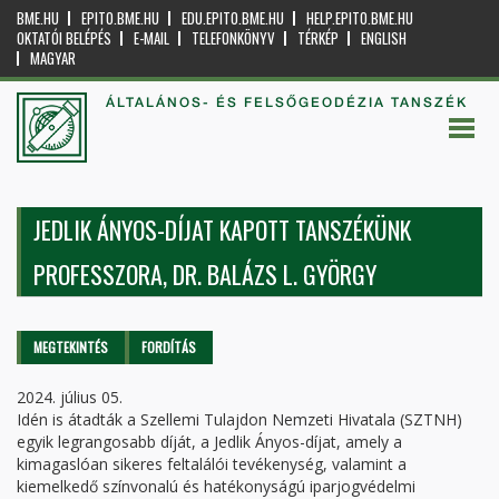
BME.HU
EPITO.BME.HU
EDU.EPITO.BME.HU
HELP.EPITO.BME.HU
OKTATÓI BELÉPÉS
E-MAIL
TELEFONKÖNYV
TÉRKÉP
ENGLISH
MAGYAR
ÁLTALÁNOS- ÉS FELSŐGEODÉZIA TANSZÉK
JEDLIK ÁNYOS-DÍJAT KAPOTT TANSZÉKÜNK
PROFESSZORA, DR. BALÁZS L. GYÖRGY
Elsődleges fülek
MEGTEKINTÉS
(AKTÍV
FORDÍTÁS
FÜL)
2024. július 05.
Idén is átadták a Szellemi Tulajdon Nemzeti Hivatala (SZTNH)
egyik legrangosabb díját, a Jedlik Ányos-díjat, amely a
kimagaslóan sikeres feltalálói tevékenység, valamint a
kiemelkedő színvonalú és hatékonyságú iparjogvédelmi