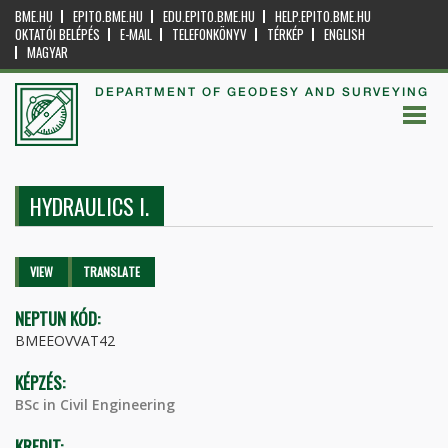
BME.HU
EPITO.BME.HU
EDU.EPITO.BME.HU
HELP.EPITO.BME.HU
OKTATÓI BELÉPÉS
E-MAIL
TELEFONKÖNYV
TÉRKÉP
ENGLISH
MAGYAR
DEPARTMENT OF GEODESY AND SURVEYING
HYDRAULICS I.
Primary tabs
VIEW
(ACTIVE
TRANSLATE
TAB)
NEPTUN KÓD:
BMEEOVVAT42
KÉPZÉS:
BSc in Civil Engineering
KREDIT: