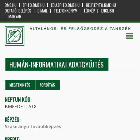
BME.HU
EPITO.BME.HU
EDU.EPITO.BME.HU
HELP.EPITO.BME.HU
OKTATÓI BELÉPÉS
E-MAIL
TELEFONKÖNYV
TÉRKÉP
ENGLISH
MAGYAR
ÁLTALÁNOS- ÉS FELSŐGEODÉZIA TANSZÉK
HUMÁN-INFORMATIKAI ADATGYŰJTÉS
Elsődleges fülek
MEGTEKINTÉS
(AKTÍV
FORDÍTÁS
FÜL)
NEPTUN KÓD:
BMEEOFTTAT8
KÉPZÉS:
Szakirányú továbbképzés
KREDIT: