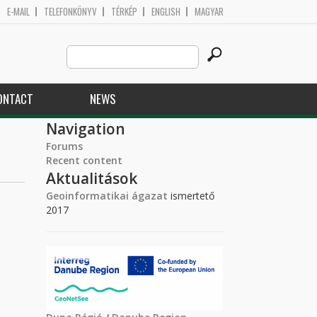
E-MAIL
TELEFONKÖNYV
TÉRKÉP
ENGLISH
MAGYAR
Search
Search form
this
site
ONTACT
NEWS
Navigation
Forums
Recent content
Aktualitások
Geoinformatikai ágazat
ismertető
2017