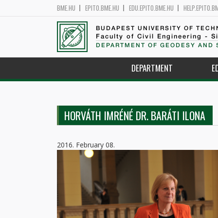
BME.HU
EPITO.BME.HU
EDU.EPITO.BME.HU
HELP.EPITO.B
BUDAPEST UNIVERSITY OF TEC
Faculty of Civil Engineering - S
DEPARTMENT OF GEODESY AND 
DEPARTMENT
E
HORVÁTH IMRÉNÉ DR. BARÁTI ILONA
2016. February 08.