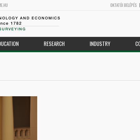
ME.HU
OKTATÓI BELÉPÉS
HNOLOGY AND ECONOMICS
ince 1782
SURVEYING
DUCATION
RESEARCH
INDUSTRY
C