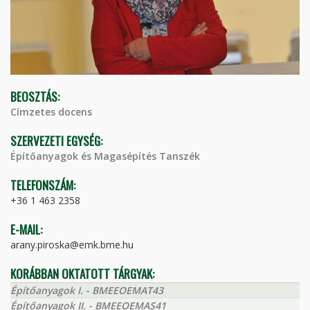
BEOSZTÁS:
Címzetes docens
SZERVEZETI EGYSÉG:
Építőanyagok és Magasépítés Tanszék
TELEFONSZÁM:
+36 1 463 2358
E-MAIL:
arany.piroska@emk.bme.hu
KORÁBBAN OKTATOTT TÁRGYAK:
Építőanyagok I. - BMEEOEMAT43
Építőanyagok II. - BMEEOEMAS41