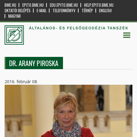
BME.HU
EPITO.BME.HU
EDU.EPITO.BME.HU
HELP.EPITO.BME.HU
OKTATÓI BELÉPÉS
E-MAIL
TELEFONKÖNYV
TÉRKÉP
ENGLISH
MAGYAR
ÁLTALÁNOS- ÉS FELSŐGEODÉZIA TANSZÉK
DR. ARANY PIROSKA
2016. február 08.