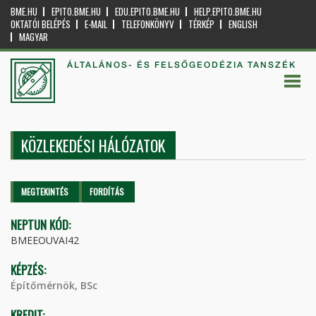
BME.HU
EPITO.BME.HU
EDU.EPITO.BME.HU
HELP.EPITO.BME.HU
OKTATÓI BELÉPÉS
E-MAIL
TELEFONKÖNYV
TÉRKÉP
ENGLISH
MAGYAR
ÁLTALÁNOS- ÉS FELSŐGEODÉZIA TANSZÉK
KÖZLEKEDÉSI HÁLÓZATOK
Elsődleges fülek
MEGTEKINTÉS
(AKTÍV
FORDÍTÁS
FÜL)
NEPTUN KÓD:
BMEEOUVAI42
KÉPZÉS:
Építőmérnök, BSc
KREDIT: