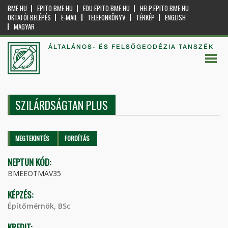
BME.HU
EPITO.BME.HU
EDU.EPITO.BME.HU
HELP.EPITO.BME.HU
OKTATÓI BELÉPÉS
E-MAIL
TELEFONKÖNYV
TÉRKÉP
ENGLISH
MAGYAR
ÁLTALÁNOS- ÉS FELSŐGEODÉZIA TANSZÉK
SZILÁRDSÁGTAN PLUS
Elsődleges fülek
MEGTEKINTÉS
(AKTÍV
FORDÍTÁS
FÜL)
NEPTUN KÓD:
BMEEOTMAV35
KÉPZÉS:
Építőmérnök, BSc
KREDIT: