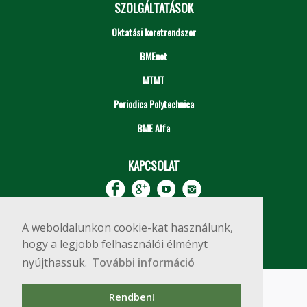
SZOLGÁLTATÁSOK
Oktatási keretrendszer
BMEnet
MTMT
Periodica Polytechnica
BME Alfa
KAPCSOLAT
A weboldalunkon cookie-kat használunk,
hogy a legjobb felhasználói élményt
nyújthassuk.
További információ
Impresszum
Copyright © 2020 BME Építőmérnöki Kar
Rendben!
1111 Budapest, Műegyetem rkp. 3.