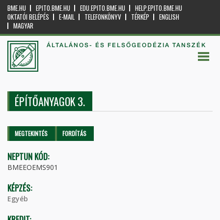
BME.HU
EPITO.BME.HU
EDU.EPITO.BME.HU
HELP.EPITO.BME.HU
OKTATÓI BELÉPÉS
E-MAIL
TELEFONKÖNYV
TÉRKÉP
ENGLISH
MAGYAR
ÁLTALÁNOS- ÉS FELSŐGEODÉZIA TANSZÉK
ÉPÍTŐANYAGOK 3.
Elsődleges fülek
MEGTEKINTÉS
(AKTÍV
FORDÍTÁS
FÜL)
NEPTUN KÓD:
BMEEOEMS901
KÉPZÉS:
Egyéb
KREDIT: