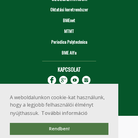
Oktatási keretrendszer
BMEnet
MTMT
Periodica Polytechnica
BME Alfa
KAPCSOLAT
A weboldalunkon cookie-kat használunk,
hogy a legjobb felhasználói élményt
nyújthassuk.
További információ
Impresszum
Copyright © 2020 BME Építőmérnöki Kar
Rendben!
1111 Budapest, Műegyetem rkp. 3.
+36 1 463 3531