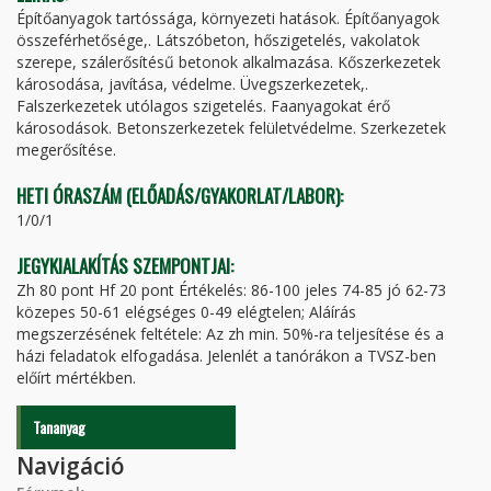
Építőanyagok tartóssága, környezeti hatások. Építőanyagok
összeférhetősége,. Látszóbeton, hőszigetelés, vakolatok
szerepe, szálerősítésű betonok alkalmazása. Kőszerkezetek
károsodása, javítása, védelme. Üvegszerkezetek,.
Falszerkezetek utólagos szigetelés. Faanyagokat érő
károsodások. Betonszerkezetek felületvédelme. Szerkezetek
megerősítése.
HETI ÓRASZÁM (ELŐADÁS/GYAKORLAT/LABOR):
1/0/1
JEGYKIALAKÍTÁS SZEMPONTJAI:
Zh 80 pont Hf 20 pont Értékelés: 86-100 jeles 74-85 jó 62-73
közepes 50-61 elégséges 0-49 elégtelen; Aláírás
megszerzésének feltétele: Az zh min. 50%-ra teljesítése és a
házi feladatok elfogadása. Jelenlét a tanórákon a TVSZ-ben
előírt mértékben.
Tananyag
Navigáció