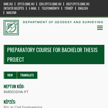
BME.HU
EPITO.BME.HU
EDU.EPITO.BME.HU
HELP.EPITO.BME.HU
OKTATÓI BELÉPÉS
E-MAIL
TELEFONKÖNYV
TÉRKÉP
ENGLISH
MAGYAR
DEPARTMENT OF GEODESY AND SURVEYING
PREPARATORY COURSE FOR BACHELOR THESIS
PROJECT
Primary tabs
VIEW
(ACTIVE
TRANSLATE
TAB)
NEPTUN KÓD:
BMEEODHA-PT
KÉPZÉS:
BSc in Civil Engineering