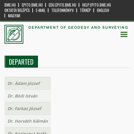
BME.HU
EPITO.BME.HU
EDU.EPITO.BME.HU
HELP.EPITO.BME.HU
OKTATÓI BELÉPÉS
E-MAIL
TELEFONKÖNYV
TÉRKÉP
ENGLISH
MAGYAR
DEPARTMENT OF GEODESY AND SURVEYING
DEPARTED
Dr. Ádám József
Dr. Bódi István
Dr. Farkas József
Dr. Horváth Kálmán
Dr. Kazinczy László