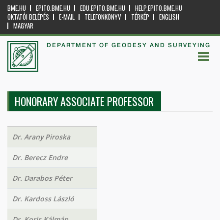
BME.HU
EPITO.BME.HU
EDU.EPITO.BME.HU
HELP.EPITO.BME.HU
OKTATÓI BELÉPÉS
E-MAIL
TELEFONKÖNYV
TÉRKÉP
ENGLISH
MAGYAR
DEPARTMENT OF GEODESY AND SURVEYING
HONORARY ASSOCIATE PROFESSOR
Dr. Arany Piroska
Dr. Berecz Endre
Dr. Darabos Péter
Dr. Kardoss László
Dr. Koris Kálmán