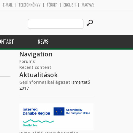
E-MAIL
TELEFONKÖNYV
TÉRKÉP
ENGLISH
MAGYAR
Search
Search form
this
site
ONTACT
NEWS
Navigation
Forums
Recent content
Aktualitások
Geoinformatikai ágazat
ismertető
2017