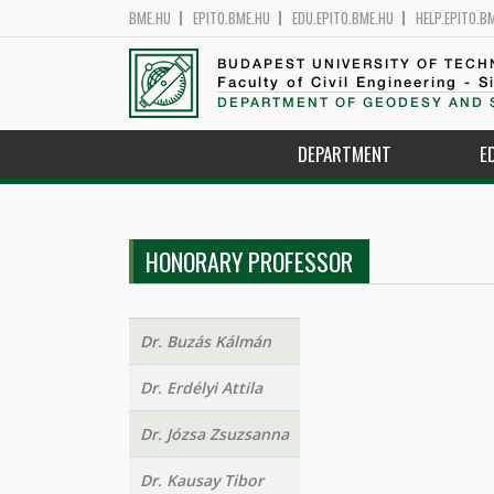
BME.HU
EPITO.BME.HU
EDU.EPITO.BME.HU
HELP.EPITO.B
BUDAPEST UNIVERSITY OF TEC
Faculty of Civil Engineering - S
DEPARTMENT OF GEODESY AND 
DEPARTMENT
E
HONORARY PROFESSOR
Dr. Buzás Kálmán
Dr. Erdélyi Attila
Dr. Józsa Zsuzsanna
Dr. Kausay Tibor