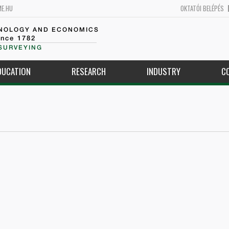
ME.HU
OKTATÓI BELÉPÉS
HNOLOGY AND ECONOMICS
ince 1782
SURVEYING
DUCATION
RESEARCH
INDUSTRY
C