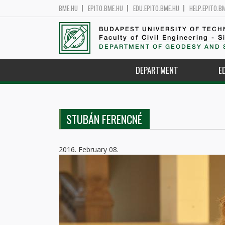
BME.HU
EPITO.BME.HU
EDU.EPITO.BME.HU
HELP.EPITO.B
BUDAPEST UNIVERSITY OF TEC
Faculty of Civil Engineering - S
DEPARTMENT OF GEODESY AND 
DEPARTMENT
E
STUBÁN FERENCNÉ
2016. February 08.