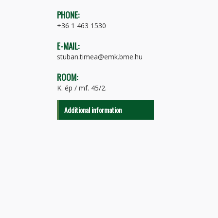
PHONE:
+36 1 463 1530
E-MAIL:
stuban.timea@emk.bme.hu
ROOM:
K. ép / mf. 45/2.
Additional information