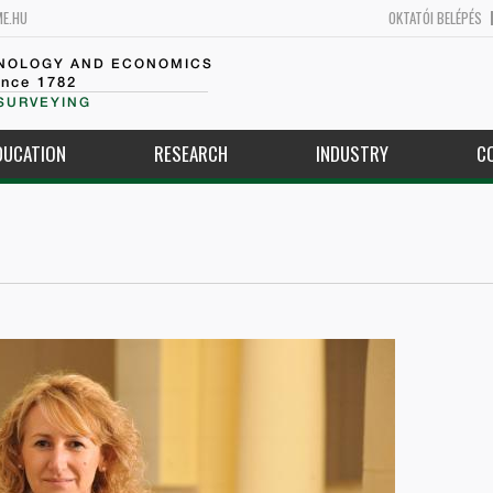
ME.HU
OKTATÓI BELÉPÉS
HNOLOGY AND ECONOMICS
ince 1782
SURVEYING
DUCATION
RESEARCH
INDUSTRY
C