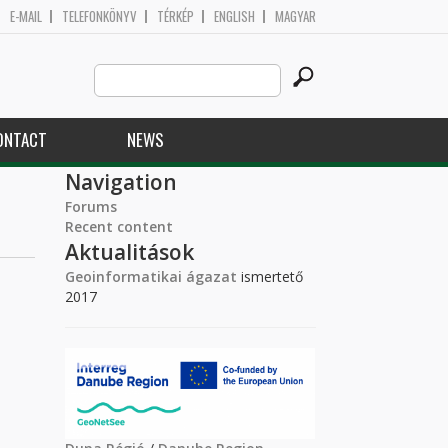
E-MAIL
TELEFONKÖNYV
TÉRKÉP
ENGLISH
MAGYAR
Search
Search form
this
site
ONTACT
NEWS
Navigation
Forums
Recent content
Aktualitások
Geoinformatikai ágazat
ismertető
2017