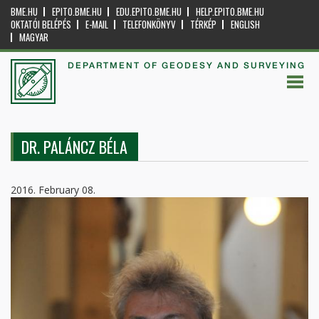
BME.HU
EPITO.BME.HU
EDU.EPITO.BME.HU
HELP.EPITO.BME.HU
OKTATÓI BELÉPÉS
E-MAIL
TELEFONKÖNYV
TÉRKÉP
ENGLISH
MAGYAR
DEPARTMENT OF GEODESY AND SURVEYING
DR. PALÁNCZ BÉLA
2016. February 08.