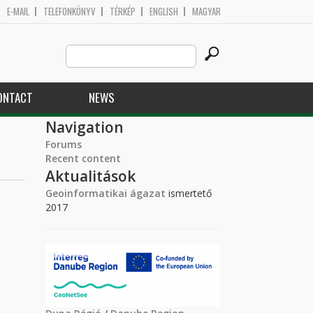
E-MAIL
TELEFONKÖNYV
TÉRKÉP
ENGLISH
MAGYAR
Search
Search form
this
site
ONTACT
NEWS
Navigation
Forums
Recent content
Aktualitások
Geoinformatikai ágazat
ismertető
2017