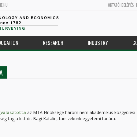
ME.HU
OKTATÓI BELÉPÉS
HNOLOGY AND ECONOMICS
ince 1782
SURVEYING
DUCATION
RESEARCH
INDUSTRY
C
A
választotta
az MTA Elnöksége három nem akadémikus közgyűlési
ség tagja lett dr. Bagi Katalin, tanszékünk egyetemi tanára.