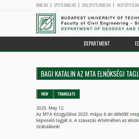
BME.HU
EPITO.BME.HU
EDU.EPITO.BME.HU
HELP.EPITO.B
BUDAPEST UNIVERSITY OF TEC
Faculty of Civil Engineering - S
DEPARTMENT OF GEODESY AND 
DEPARTMENT
E
BAGI KATALIN AZ MTA ELNÖKSÉGI TAGJ
Primary tabs
VIEW
(ACTIVE
TRANSLATE
TAB)
2025. May 12.
Az MTA Közgyűlése 2025. május 6-án délelőtt
meg
képviselő tagját is. A szavazás értelmében az elnök
Gratulálunk!