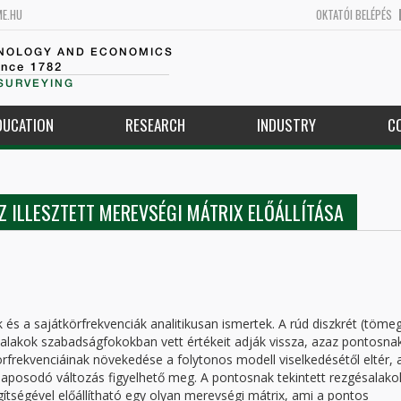
ME.HU
OKTATÓI BELÉPÉS
HNOLOGY AND ECONOMICS
ince 1782
SURVEYING
DUCATION
RESEARCH
INDUSTRY
C
Z ILLESZTETT MEREVSÉGI MÁTRIX ELŐÁLLÍTÁSA
s a sajátkörfrekvenciák analitikusan ismertek. A rúd diszkrét (töme
salakok szabadságfokokban vett értékeit adják vissza, azaz pontosna
örfrekvenciáinak növekedése a folytonos modell viselkedésétől eltér, 
llaposodó változás figyelhető meg. A pontosnak tekintett rezgésalako
gítségével előállítható egy olyan merevségi mátrix, ami a pontos