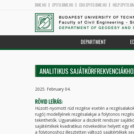
BME.HU
EPITO.BME.HU
EDU.EPITO.BME.HU
HELP.EPITO.B
BUDAPEST UNIVERSITY OF TEC
Faculty of Civil Engineering - S
DEPARTMENT OF GEODESY AND 
DEPARTMENT
E
ANALITIKUS SAJÁTKÖRFREKVENCIÁKHO
2025. February 04.
RÖVID LEÍRÁS:
Húzott-nyomott rúd rezgése esetén a rezgésalakok é
rugó) modelljének rezgésalakjai a folytonos rezgé
tekinthetők. Ugyanakkor a diszkrét rendszer sajátk
sajátértékek kvadratikus növekedése helyett egy e
a folytonoshoz illesztetten változó sajátértékek se