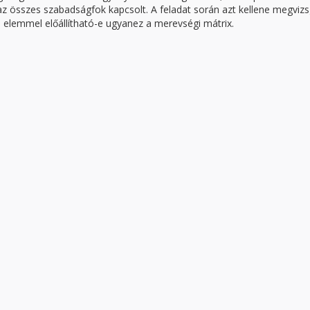
z összes szabadságfok kapcsolt. A feladat során azt kellene megvizsg
 elemmel előállítható-e ugyanez a merevségi mátrix.