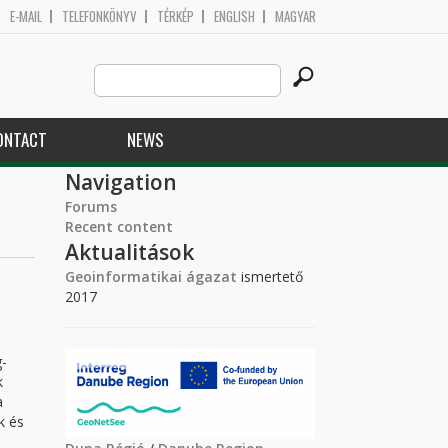
E-MAIL
TELEFONKÖNYV
TÉRKÉP
ENGLISH
MAGYAR
Search
Search form
this
site
ONTACT
NEWS
Navigation
Forums
Recent content
Aktualitások
Geoinformatikai ágazat
ismertető
2017
g-
k
a
k és