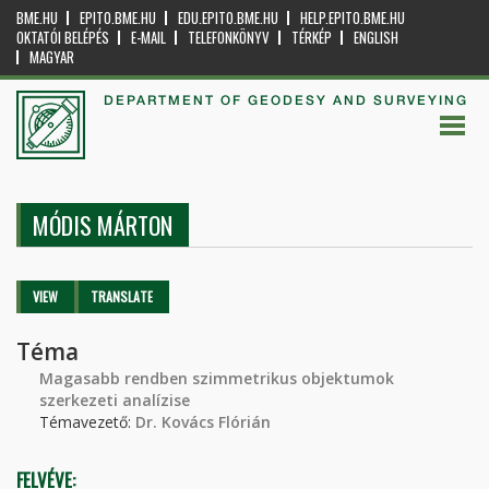
BME.HU
EPITO.BME.HU
EDU.EPITO.BME.HU
HELP.EPITO.BME.HU
OKTATÓI BELÉPÉS
E-MAIL
TELEFONKÖNYV
TÉRKÉP
ENGLISH
MAGYAR
DEPARTMENT OF GEODESY AND SURVEYING
MÓDIS MÁRTON
Primary tabs
VIEW
(ACTIVE
TRANSLATE
TAB)
Téma
Magasabb rendben szimmetrikus objektumok
szerkezeti analízise
Témavezető:
Dr. Kovács Flórián
FELVÉVE: