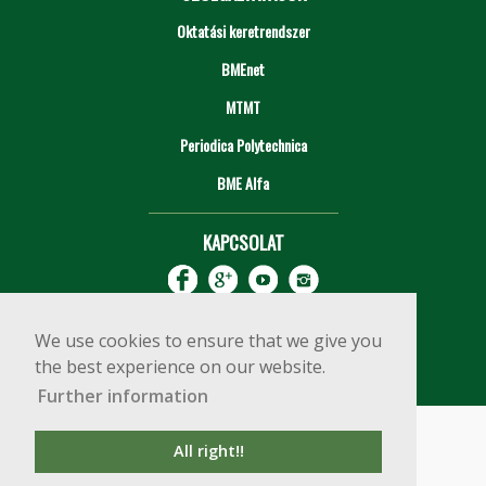
Oktatási keretrendszer
BMEnet
MTMT
Periodica Polytechnica
BME Alfa
KAPCSOLAT
We use cookies to ensure that we give you
the best experience on our website.
Further information
Impresszum
Copyright © 2020 BME Építőmérnöki Kar
All right!!
1111 Budapest, Műegyetem rkp. 3.
+36 1 463 3531