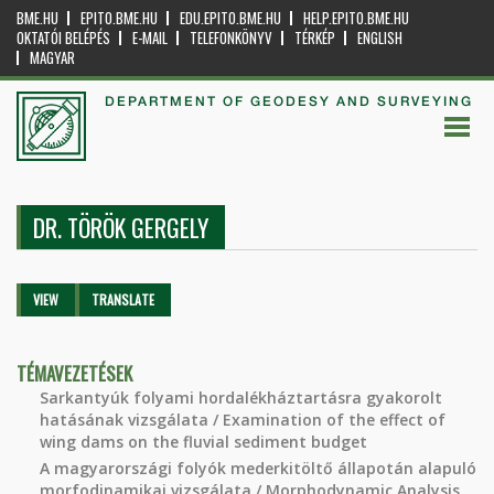
BME.HU
EPITO.BME.HU
EDU.EPITO.BME.HU
HELP.EPITO.BME.HU
OKTATÓI BELÉPÉS
E-MAIL
TELEFONKÖNYV
TÉRKÉP
ENGLISH
MAGYAR
DEPARTMENT OF GEODESY AND SURVEYING
DR. TÖRÖK GERGELY
Primary tabs
VIEW
(ACTIVE
TRANSLATE
TAB)
TÉMAVEZETÉSEK
Sarkantyúk folyami hordalékháztartásra gyakorolt
hatásának vizsgálata / Examination of the effect of
wing dams on the fluvial sediment budget
A magyarországi folyók mederkitöltő állapotán alapuló
morfodinamikai vizsgálata / Morphodynamic Analysis