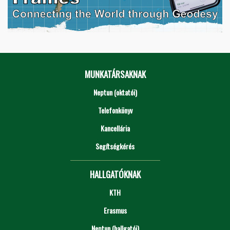
MUNKATÁRSAKNAK
Neptun (oktatói)
Telefonkönyv
Kancellária
Segítségkérés
HALLGATÓKNAK
KTH
Erasmus
Neptun (hallgatói)