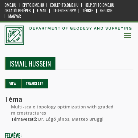
BME.HU
EPITO.BME.HU
EDU.EPITO.BME.HU
HELP.EPITO.BME.HU
OKTATÓI BELÉPÉS
E-MAIL
TELEFONKÖNYV
TÉRKÉP
ENGLISH
MAGYAR
DEPARTMENT OF GEODESY AND SURVEYING
ISMAIL HUSSEIN
Primary tabs
VIEW
(ACTIVE
TRANSLATE
TAB)
Téma
Multi-scale topology optimization with graded
microstructures
Témavezető:
Dr. Lógó János
,
Matteo Bruggi
FELVÉVE: