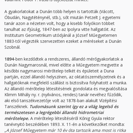
A gyakorlatokat a Dunán több helyen is tartották (Vácott,
Óbudán, Nagytéténynél, stb.), sőt miután Petzelt J. egyetemi
tanár azon a nézeten volt, hogy a kisebb folyókon többet
tanulhat az ifjúság, 1847-ben az Ipolyra vitte hallgatóit. Az
Institutum Geometrikum utódjánál a József Műegyetemen
1883-tól végezték szervezetten ezeket a méréseket a Dunán
Szobnál.
1894
-ben kezdődtek a rendszeres, állandó mérőgyakorlatok a
Dunán Nagymarosnál, mivel előtte a Műegyetem megvette a
későbbi nagymarosi mérőtelep telkét és épületeit a Duna
partján, ezzel állandó helyszínen, az oktatószemélyzetnek és a
hallgatóknak megfelelő szállást is biztosítva folyhatott a munka.
Az állandó mérőtelep létesítésének gondolata és megvalósítása
Klimm Mihály ny. r. (nyilvános, rendes) tanár nevéhez fűződik,
aki első tanszékvezetője volt az 1878-ban alakult Vízépítési
Tanszéknek.
Tudomásunk szerint így ez a világ legelső és
természetesen a legrégebbi állandó hidrometriai
mérőtelepe.
A mérőtelep létesítéséről Kőnig Gyula rektor
tanévnyitó beszédében 1893. X. 11-én a következőket mondta:
„A József Műegyetem már 10 év óta tartozik ama most is ritka