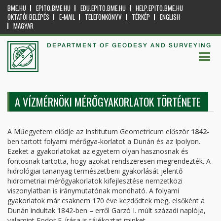
BME.HU
EPITO.BME.HU
EDU.EPITO.BME.HU
HELP.EPITO.BME.HU
OKTATÓI BELÉPÉS
E-MAIL
TELEFONKÖNYV
TÉRKÉP
ENGLISH
MAGYAR
DEPARTMENT OF GEODESY AND SURVEYING
A VÍZMÉRNÖKI MÉRŐGYAKORLATOK TÖRTÉNETE
A Műegyetem elődje az Institutum Geometricum először
1842
-
ben tartott folyami mérőgya-korlatot a Dunán és az Ipolyon.
Ezeket a gyakorlatokat az egyetem olyan hasznosnak és
fontosnak tartotta, hogy azokat rendszeresen megrendezték. A
hidrológiai tananyag természetbeni gyakorlását jelentő
hidrometriai mérőgyakorlatok kifejlesztése nemzetközi
viszonylatban is iránymutatónak mondható. A folyami
gyakorlatok már csaknem 170 éve kezdődtek meg, elsőként a
Dunán indultak 1842-ben – erről Garzó I. múlt századi naplója,
valamint Fodor F. írása is tájékoztat minket.