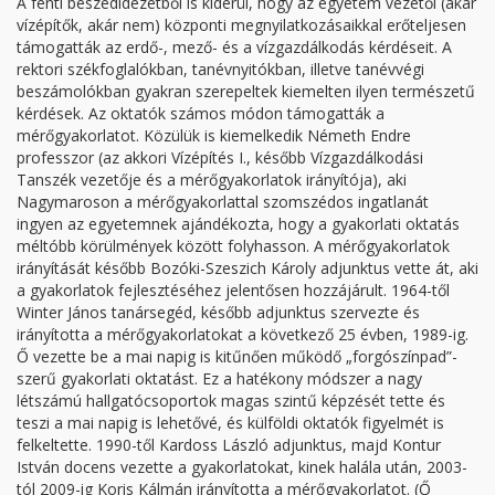
A fenti beszédidézetből is kiderül, hogy az egyetem vezetői (akár
vízépítők, akár nem) központi megnyilatkozásaikkal erőteljesen
támogatták az erdő-, mező- és a vízgazdálkodás kérdéseit. A
rektori székfoglalókban, tanévnyitókban, illetve tanévvégi
beszámolókban gyakran szerepeltek kiemelten ilyen természetű
kérdések. Az oktatók számos módon támogatták a
mérőgyakorlatot. Közülük is kiemelkedik Németh Endre
professzor (az akkori Vízépítés I., később Vízgazdálkodási
Tanszék vezetője és a mérőgyakorlatok irányítója), aki
Nagymaroson a mérőgyakorlattal szomszédos ingatlanát
ingyen az egyetemnek ajándékozta, hogy a gyakorlati oktatás
méltóbb körülmények között folyhasson. A mérőgyakorlatok
irányítását később Bozóki-Szeszich Károly adjunktus vette át, aki
a gyakorlatok fejlesztéséhez jelentősen hozzájárult. 1964-től
Winter János tanársegéd, később adjunktus szervezte és
irányította a mérőgyakorlatokat a következő 25 évben, 1989-ig.
Ő vezette be a mai napig is kitűnően működő „forgószínpad”-
szerű gyakorlati oktatást. Ez a hatékony módszer a nagy
létszámú hallgatócsoportok magas szintű képzését tette és
teszi a mai napig is lehetővé, és külföldi oktatók figyelmét is
felkeltette. 1990-től Kardoss László adjunktus, majd Kontur
István docens vezette a gyakorlatokat, kinek halála után, 2003-
tól 2009-ig Koris Kálmán irányította a mérőgyakorlatot. (Ő