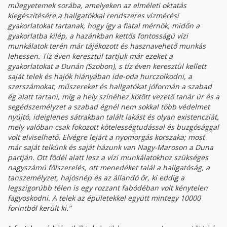
műegyetemek sorába, amelyeken az elméleti oktatás
kiegészítésére a hallgatókkal rendszeres vízmérési
gyakorlatokat tartanak, hogy így a fiatal mérnök, midőn a
gyakorlatba kilép, a hazánkban kettős fontosságú vízi
munkálatok terén már tájékozott és hasznavehető munkás
lehessen. Tíz éven keresztül tartjuk már ezeket a
gyakorlatokat a Dunán (Szobon), s tíz éven keresztül kellett
saját telek és hajók hiányában ide-oda hurczolkodni, a
szerszámokat, műszereket és hallgatókat jóformán a szabad
ég alatt tartani, míg a hely színéhez kötött vezető tanár úr és a
segédszemélyzet a szabad égnél nem sokkal több védelmet
nyújtó, ideiglenes sátrakban talált lakást és olyan existencziát,
mely valóban csak fokozott kötelességtudással és buzgósággal
volt elviselhető. Elvégre lejárt a nyomorgás korszaka; most
már saját telkünk és saját házunk van Nagy-Maroson a Duna
partján. Ott födél alatt lesz a vízi munkálatokhoz szükséges
nagyszámú fölszerelés, ott menedéket talál a hallgatóság, a
tanszemélyzet, hajósnép és az állandó őr, ki eddig a
legszigorúbb télen is egy rozzant fabódéban volt kénytelen
fagyoskodni. A telek az épületekkel együtt mintegy 10000
forintból került ki.”