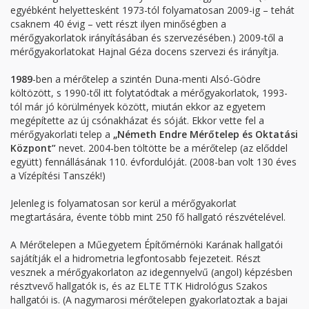
egyébként helyettesként 1973-tól folyamatosan 2009-ig – tehát
csaknem 40 évig – vett részt ilyen minőségben a
mérőgyakorlatok irányításában és szervezésében.) 2009-től a
mérőgyakorlatokat Hajnal Géza docens szervezi és irányítja.
1989
-ben a mérőtelep a szintén Duna-menti Alsó-Gödre
költözött, s 1990-től itt folytatódtak a mérőgyakorlatok, 1993-
tól már jó körülmények között, miután ekkor az egyetem
megépítette az új csónakházat és sóját. Ekkor vette fel a
mérőgyakorlati telep a
„Németh Endre Mérőtelep és Oktatási
Központ”
nevet. 2004-ben töltötte be a mérőtelep (az előddel
együtt) fennállásának 110. évfordulóját. (2008-ban volt 130 éves
a Vízépítési Tanszék!)
Jelenleg is folyamatosan sor kerül a mérőgyakorlat
megtartására, évente több mint 250 fő hallgató részvételével.
A Mérőtelepen a Műegyetem Építőmérnöki Karának hallgatói
sajátítják el a hidrometria legfontosabb fejezeteit. Részt
vesznek a mérőgyakorlaton az idegennyelvű (angol) képzésben
résztvevő hallgatók is, és az ELTE TTK Hidrológus Szakos
hallgatói is. (A nagymarosi mérőtelepen gyakorlatoztak a bajai