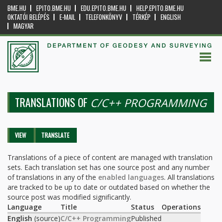
BME.HU
EPITO.BME.HU
EDU.EPITO.BME.HU
HELP.EPITO.BME.HU
OKTATÓI BELÉPÉS
E-MAIL
TELEFONKÖNYV
TÉRKÉP
ENGLISH
MAGYAR
DEPARTMENT OF GEODESY AND SURVEYING
TRANSLATIONS OF
C/C++ PROGRAMMING
Primary tabs
VIEW
TRANSLATE
(ACTIVE
TAB)
Translations of a piece of content are managed with translation
sets. Each translation set has one source post and any number
of translations in any of the
enabled languages
. All translations
are tracked to be up to date or outdated based on whether the
source post was modified significantly.
Language
Title
Status
Operations
English
(source)
C/C++ Programming
Published