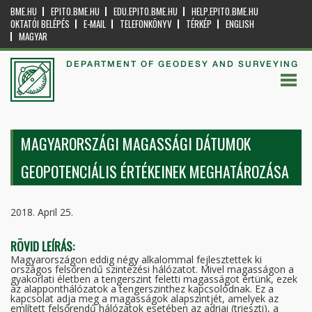
BME.HU
EPITO.BME.HU
EDU.EPITO.BME.HU
HELP.EPITO.BME.HU
OKTATÓI BELÉPÉS
E-MAIL
TELEFONKÖNYV
TÉRKÉP
ENGLISH
MAGYAR
DEPARTMENT OF GEODESY AND SURVEYING
MAGYARORSZÁGI MAGASSÁGI DÁTUMOK
GEOPOTENCIÁLIS ÉRTÉKEINEK MEGHATÁROZÁSA
2018. April 25.
RÖVID LEÍRÁS:
Magyarországon eddig négy alkalommal fejlesztettek ki
országos felsőrendű szintezési hálózatot. Mivel magasságon a
gyakorlati életben a tengerszint feletti magasságot értünk, ezek
az alapponthálózatok a tengerszinthez kapcsolódnak. Ez a
kapcsolat adja meg a magasságok alapszintjét, amelyek az
említett felsőrendű hálózatok esetében az adriai (trieszti), a