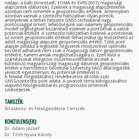
nadapi, a balti (Kronstadt, EOMA és EVRS2007) magassági
alapszintek (dátumok). Ezeknek a magassági alapszinteknek
azonban nem ismertek a geopotenciális értékeik. Amennyiben
azonban vannak a szintezési hálózatban olyan pontok,
amelyeknek a térbeli helyzete GNSS technikával nagy
pontossággal ismert, lehetőségünk van valamely geopotenciális
modell segítségével kiszámítani ezeknek a pontoknak a valódi
potenciál értékeit. A szintezési hálózatban ezeknek a pontoknak
az ismert geopotenciális értékeit felhasználva így levezethető az
adott magassági alapszint geopotenciális értéke. Több pont
alapján például a legkisebb négyzetek módszerével optimális
becslést adhatunk nem csak a magassági dátum geopotenciális
értékére, hanem annak megbízhatóságára is. Ezen kívül a
számításokat elvégezve összehasonlíthatók lesznek a
különböző magyarországi magassági dátumok geopotenciális
értékei a Nemzetközi Geodéziai Szövetség (IAG) által legutóbb
javasolt egyezményes W₀ potenciál értékével is.
A feladat megoldásához rendelkezésre áll több száz
GNSS/szintezési pont adata. A javasolt téma kidolgozásához
alapvető felsőgeodéziai és programozási ismeretek
szükségesek.
TANSZÉK:
Általános- és Felsőgeodézia Tanszék
KONZULENS(EK):
Dr. Ádám József
Dr. Tóth Gyula Károly