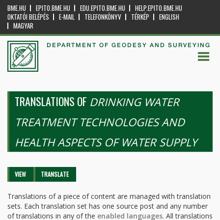
BME.HU
EPITO.BME.HU
EDU.EPITO.BME.HU
HELP.EPITO.BME.HU
OKTATÓI BELÉPÉS
E-MAIL
TELEFONKÖNYV
TÉRKÉP
ENGLISH
MAGYAR
DEPARTMENT OF GEODESY AND SURVEYING
TRANSLATIONS OF
DRINKING WATER
TREATMENT TECHNOLOGIES AND
HEALTH ASPECTS OF WATER SUPPLY
Primary tabs
VIEW
TRANSLATE
(ACTIVE
TAB)
Translations of a piece of content are managed with translation
sets. Each translation set has one source post and any number
of translations in any of the
enabled languages
. All translations